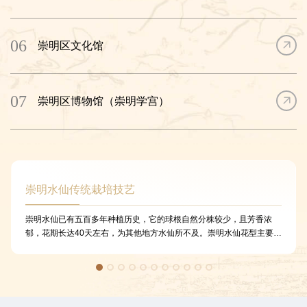
06
崇明区文化馆
07
崇明区博物馆（崇明学宫）
崇明水仙传统栽培技艺
崇明水仙已有五百多年种植历史，它的球根自然分株较少，且芳香浓
郁，花期长达40天左右，为其他地方水仙所不及。崇明水仙花型主要以
重瓣为主，其花冠褶皱。崇明水仙在吐蕊绽放之际青翠欲滴的叶片，亭
亭玉立的花梗，衬托着春雪般晶莹的花朵，阵阵芳香，沁人心脾，给人
以朴素、淡雅而高洁、脱俗的美感。崇明水仙是无性繁殖，没有开花授
粉，主要是挑选水仙种球，并对种球进行阉割，然后选择优良田块种
植，需经三年栽培后才能采收水仙种球，并需除去茎盘老根等，然后存