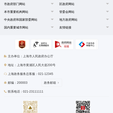
放于阴凉通风处，隆冬后通过催花技术促使其开花。崇明水仙和漳州水
市政府部门网站
区政府网站
仙最为有名，它们同出一源，组成中国水仙两大品系。崇明水仙现已成
本市重要机构网站
管委会网站
为中国十大名花之一，是上海地区唯一获得农产品地理标志的地方特色
花卉，随着崇明水仙知名度的扩大和人们生活水平的提高，崇明水仙已
中央政府和国家部委网站
地方政府网站
越来越受到人们的喜爱。2018年11月，崇明水仙传统栽培技艺被列为
国内重要城市网站
友情链接
第六批市级非遗项目名录。
主办单位：上海市人民政府办公厅
地址：上海市黄浦区人民大道200号
上海政务服务总客服：021-12345
邮编：200003
政务邮箱
联系电话：021-23111111