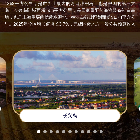
1269平方公里，是世界上最大的河口冲积岛，也是中国的第三大
岛。长兴岛陆域面积89.5平方公里，是国家重要的海洋装备制造基
地，也是上海重要的优质水源地。横沙岛行政区划面积51.74平方公
里。2025年全区增加值增长3.7%，完成区级地方一般公共预算收入
105.8亿元，规模以上工业总产值641.9亿元，居民人均可支配收入
达到57119元。
历史上，长江口北岸的发育模式是一代代沙岛或沙岛群向北并
岸，形成新的江口北部岸线。崇明各沙洲坍涨不定，治城经历六建
五迁。五代十国时期，吴国在西沙设立崇明镇，崇明沙洲始有建
制。民国时期，先后隶属江苏南通、松江。1949年6月2日崇明解
放，隶属南通专区，1958年改隶上海市。2005年原属宝山区的长
兴、横沙2个乡行政区域整体划入崇明县。2016年改崇明县为崇明
区。
千百年来，崇明先民围垦造田、耕海牧渔，在与江海共生的岁
月里，沉淀出质朴醇厚、独具韵味的传统特色文化，既有江南水乡
的温婉雅致，又有沙地人家的豁达坚韧，涵盖民间艺术、民俗风
长兴岛
情、传统技艺、饮食文化等诸多领域，成为上海本土文化中不可或
缺的璀璨篇章。其中崇明山歌、瀛洲古调派琵琶、牡丹亭（江南丝
竹）入选国家级非物质文化遗产，崇明土布传统纺织技艺、崇明灶