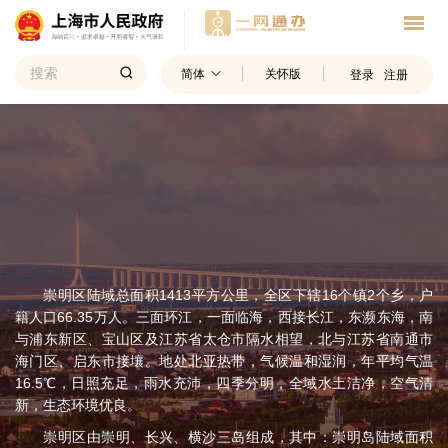
简体
关怀版
登录
注册
崇明区陆域总面积1413平方公里，全区下辖16个镇2个乡，户
籍人口66.35万人。三面环江，一面临海，西接长江，东濒东海，南
与浦东新区、宝山区及江苏省太仓市隔水相望，北与江苏省南通市
海门区、启东市接壤。地处北亚热带，气候温和湿润，年平均气温
16.5℃，日照充足，雨水充沛，四季分明，全域水土洁净，空气清
新，生态环境优良。
崇明区由崇明、长兴、横沙三岛组成，其中：崇明岛陆域面积