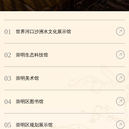
花等入选市级非物质文化遗产。
2001年上海市委、市政府明确了崇明生态岛的功能定位，崇明
开启了生态岛建设历程。经过25年的生态建设发展，崇明已承载全
市约40%的生态资源和50%的生态服务功能，被联合国环境规划署
誉为“太平洋西岸难得的净土”。地表水环境质量考核断面达标比例保
01
世界河口沙洲水文化展示馆
持100%，环境空气质量（AQI）优良率达到89.4%。
当前崇明区正在大力推动生态产业发展，全力打造绿色生产“先
行区”。农业方面，努力打造绿色农业发展高地，坚持高科技、高品
02
崇明生态科技馆
质、高附加值，着力推进国家现代农业产业园和国家农业现代化示
范区建设，深化长三角农业硅谷建设，探索发展“一垄地”订单农业，
积极开展“崇明鲜品”进市区活动，打响“崇明鲜品”品牌。海洋装备产
业方面，全力服务和支持驻岛央企发展，推进世界领先的现代化造
03
崇明美术馆
船基地建设，引入船海领域的重点服务机构，推进无人化、绿色
化、智能化等新型船舶科技成果转化，推动产业链上下游企业配套
集聚，探索邮轮经济、海洋新材料等产业布局建设。文旅商体融合
04
发展方面，坚持精品化方向，丰富“小而精”、有“崇明味道”的文旅产
崇明区图书馆
品供给，推进水上旅游、乡村旅游、生态研学、宠物经济等新业态
发展，推动景点民宿、文化美食、活动赛事联动，打造了庙镇515文
创产业园等文旅消费新热点。
05
崇明区规划展示馆