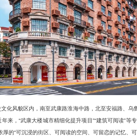
化风貌区内，南至武康路淮海中路，北至安福路、乌鲁木
近年来，“武康大楼城市精细化提升项目”“建筑可阅读”等
了浓厚的“可沉浸的街区、可阅读的空间、可留恋的记忆、可