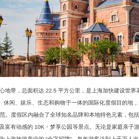
带，总面积达 22.5 平方公里，是上海加快建设世界著
化、休闲、娱乐、生态和购物于一体的国际化度假目的地
范。度假区内融合了全球知名品牌和本地特色元素，包
及富有动感的 10K・梦享公园等景点。无论是家庭亲子