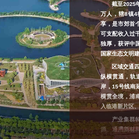
截至2025年
万人，辖8镇
享，是市郊首
可支配收入过千
独厚，获评中
国家生态文明
区域交通四通八
纵横贯通，轨
岸，15号线
横贯全境，浦
入临港新片区
产业集群特色
源、通用新材