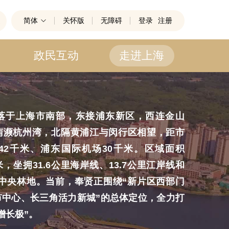
简体
关怀版
无障碍
登录
注册
政民互动
走进上海
于上海市南部，东接浦东新区，西连金山
南濒杭州湾，北隔黄浦江与闵行区相望，距市
42千米、浦东国际机场30千米。区域面积
千米，坐拥31.6公里海岸线、13.7公里江岸线和
市中央林地。当前，奉贤正围绕“新片区西部门
市中心、长三角活力新城”的总体定位，全力打
增长极”。