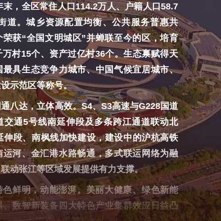
末，全区常住人口114.2万人、户籍人口58.7
4街道。城乡资源配置均衡、公共服务普惠共
个荣获“全国文明城区”并蝉联至今的区，培育
万村15个、资产过亿村36个。生态禀赋得天
国最具生态竞争力城市、中国气候宜居城市、
建设示范区等称号。
达，立体高效。S4、S3高速与G228国道
道交通5号线南延伸段及多条跨江通道联动北
南延伸段、南枫线加快建设，建设中的沪杭高铁
南运河、金汇港水路畅通，多式联运网络为融
、联动张江等区域发展提供有力支撑。
鲜明，动能澎湃。美丽大健康、绿色新能
料、数智新装备四大特色产业集群效应日益凸