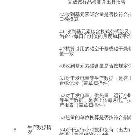
完成该样品检测并出具报告
4.5
收到基元素碳含量是否按符合指
口径换算
4.6
收到基元素碳含换式公式涉及全
为企业每日自测值的月度加权平均
4.7
核算引用的碳空干基或碳干燥基
值一致
4.8
收到基元素碳含量是否按规定保
5.1
对于发电量等生产数据，是否上
台帐记录（盖章扫描件）
5.2
对于发电量、供热量、运行小时
等生产数据，是否上传每月电厂技
产报表（盖章扫描件）
5.3
热量的单位换算是否按符合指南
生产数据情
5
5.4
对于运行小时数和负荷（出力）
况
体现计算过程的Excel表