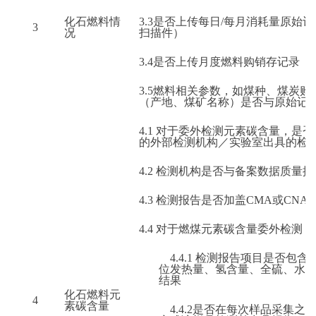
化石燃料情
3.3
是否上传每日/每月消耗量原始
3
况
扫描件）
3.4
是否上传月度燃料购销存记录（
3.5
燃料相关参数，如
煤种、煤炭购
（产地、煤矿名称）
是否与原始记录
4.1
对于委外检测元素碳含量，是否
的外部检测机构／实验室出具的检
4.2
检测机构是否与备案数据质量控
4.3
检测报告是否加盖CMA或CNAS
4.4
对于燃煤元素碳含量委外检测
4.4.1
检测报告项目是否包含
位发热量、氢含量、全硫、水
结果
化石燃料元
4
素碳含量
4.4.2
是否在每次样品采集之后