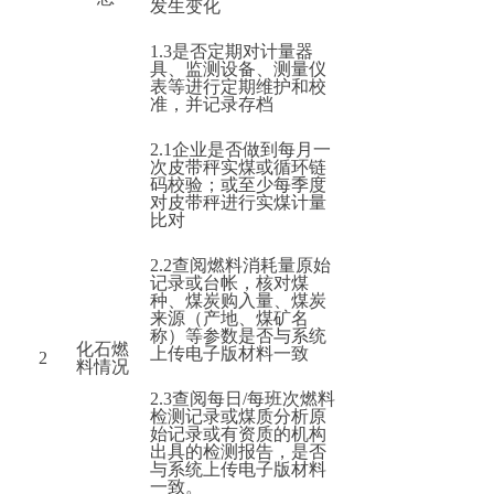
发生变化
1.3
是否定期对计量器
具、监测设备、测量仪
表等进行定期维护和校
准，并记录存档
2.1
企业是否做到每月一
次皮带秤实煤或循环链
码校验；或至少每季度
对皮带秤进行实煤计量
比对
2.2
查阅燃料消耗量原始
记录或台帐，核对煤
种、煤炭购入量、煤炭
来源（产地、煤矿名
称）等参数是否与系统
化石燃
上传电子版材料一致
2
料情况
2.3
查阅每日/每班次燃料
检测记录或煤质分析原
始记录或有资质的机构
出具的检测报告，是否
与系统上传电子版材料
一致。