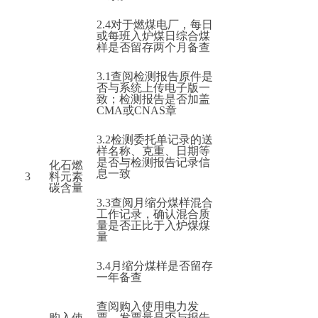
2.4
对于燃煤电厂，每日
或每班入炉煤日综合煤
样是否留存两个月备查
3.1
查阅检测报告原件是
否与系统上传电子版一
致；检测报告是否加盖
CMA或CNAS章
3.2
检测委托单记录的送
样名称、克重、日期等
是否与检测报告记录信
化石燃
息一致
3
料元素
碳含量
3.3
查阅月缩分煤样混合
工作记录，确认混合质
量是否正比于入炉煤煤
量
3.4
月缩分煤样是否留存
一年备查
查阅购入使用电力发
购入使
票，发票量是否与报告