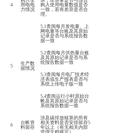
4
用电电
购入使用电量数值是否
力情况
一致，若有差异是否合
理。
5.1
查阅每月发电量、上
网电量等台账及其原始
记录是否与系统报告数
据一致
5.2
查阅每月供热量台账
及其原始记录是否与系
统报告数据一致
生产数
5
据情况
5.3
查阅每月电厂技术经
济表或生产报表是否与
系统上传电子版一致
5.4
查阅运行小时原始台
帐及其原始记录是否与
系统报告数据一致
涉及碳排放核算的所有
台帐资
相关资料是否安排留存5
6
料留存
年以上（有无相关内部
管理文档规定）