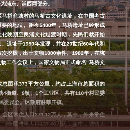
分为浦东、浦西两部分。
桥俞塘村的马桥古文化遗址，在中国考古
要的地位。距今5400年，马桥遗址已经形成
文化晚期至良渚文化过渡时期，先民们就开始
。遗址于1959年发现，并在20世纪60年代和
数次挖掘，出土文物1000余件。1982年，在杭
文物工作会议上，国家文物局正式命名“马桥文
面积373平方公里，约占上海市总面积的
辖4街道、9镇、1个工业区，共有110个村民委
居民委员会。区政府驻莘庄镇。
全区常住人口273.12万人，其中，外来常住
万人。全区户籍人口137.40万人，其中，城镇人