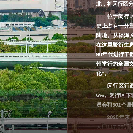
北，将闵行区
位于闵行区马
史上占有十分重
陆地。从崧泽
在这里繁衍生息
90年代进行了
州举行的全国
化”。
闵行区行政总
6%。闵行区下
员会和501个
2025年末，
人口117.09