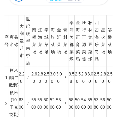
世
奉
金
庄
柘
四
大
纪
南
江
奉
海
金
青
浦
海
行
林
团
星
邬
润
联
序
商品
桥
海
城
旅
汇
村
美
正
正
龙
海
火
桥
发
华
号
名称
菜
菜
菜
菜
菜
菜
都
育
源
豆
乐
菜
菜
超
南
场
场
场
场
场
场
菜
菜
菜
菜
尚
场
场
市
桥
场
场
场
场
品
店
粳米
2.2
2.6
2.8
2.5
3.0
3.0
3.5
2.5
2.8
3.0
2.5
2.8
2.5
1
(特二
/
/
8
0
0
0
0
0
8
0
0
0
8
0
0
散装)
粳米
(10
63.
55.
55.
50.
52.
55.
58.
50.
54.
55.
53.
56.
50.
2
/
/
千克
00
00
00
00
00
00
00
00
00
00
80
00
00
袋装)