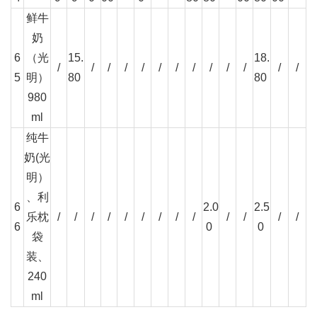
鲜牛
奶
6
（光
15.
18.
/
/
/
/
/
/
/
/
/
/
/
/
/
5
明）
80
80
980
ml
纯牛
奶(光
明）
、利
6
2.0
2.5
乐枕
/
/
/
/
/
/
/
/
/
/
/
/
/
6
0
0
袋
装、
240
ml