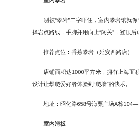
室内攀岩
别被“攀岩”二字吓住，室内攀岩馆就像“
择岩点路线，手脚并用向上“闯关”，登顶后
推荐点位：香蕉攀岩（延安西路店）
店铺面积达1000平方米，拥有上海面积
设计让攀爬爱好者体验到“爬墙”的快乐。
地址：昭化路658号海粟广场A栋104—1
室内滑板