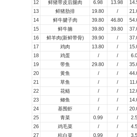
12
鲜猪带皮后腿肉
6.98
13.98
14
13
鲜猪肋排
19.80
/
21
14
鲜牛腱子肉
39.80
46.80
54
15
鲜牛腩
39.80
39.80
37
16
鲜羊肉(新鲜带骨)
39.90
/
37
17
鸡肉
13.80
/
15
18
鸡蛋
/
/
6.
19
带鱼
29.80
/
35
20
黄鱼
/
/
44
21
草鱼
/
/
11
22
花鲢
/
/
12
23
鲫鱼
/
/
14
24
基围虾
/
/
20
25
青菜
0.99
/
2.
26
鸡毛菜
/
/
4.
27
杭白菜
0.99
/
3.