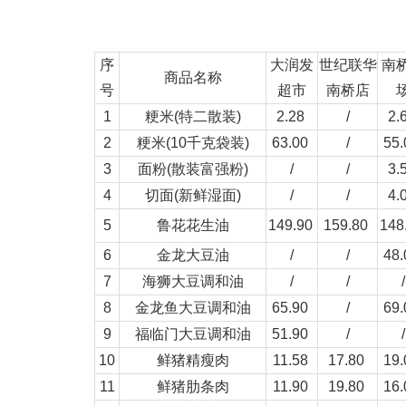
序
大润发
世纪联华
南
商品名称
号
超市
南桥店
1
粳米(特二散装)
2.28
/
2.
2
粳米(10千克袋装)
63.00
/
55
3
面粉(散装富强粉)
/
/
3.
4
切面(新鲜湿面)
/
/
4.
5
鲁花花生油
149.90
159.80
148
6
金龙大豆油
/
/
48
7
海狮大豆调和油
/
/
/
8
金龙鱼大豆调和油
65.90
/
69
9
福临门大豆调和油
51.90
/
/
10
鲜猪精瘦肉
11.58
17.80
19
11
鲜猪肋条肉
11.90
19.80
16