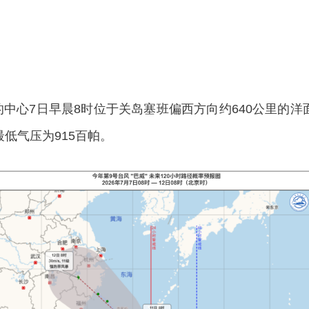
心7日早晨8时位于关岛塞班偏西方向约640公里的洋面上（
最低气压为915百帕。