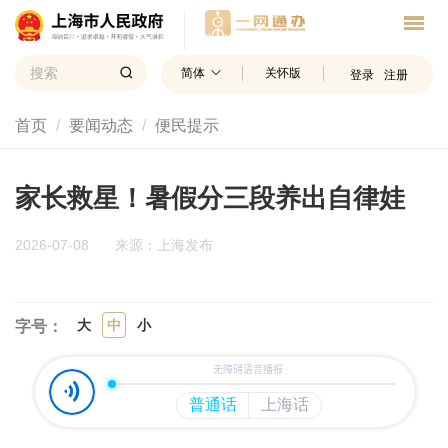
简体
关怀版
登录
注册
首页
要闻动态
便民提示
家长救星！暑假分三段养出自律娃
2026-07-08
来源：上海发布
大
中
小
字号：