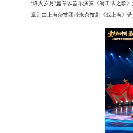
“烽火岁月”篇章以器乐演奏《游击队之歌
章则由上海杂技团带来杂技剧《战上海》选