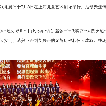
少年歌咏展演于7月8日在上海儿童艺术剧场举行。活动聚焦
”“烽火岁月”“丰碑永铸”“奋进新篇”“时代强音”“人民
天安门、从兴业路到复兴路的光辉历程和伟大成就。整