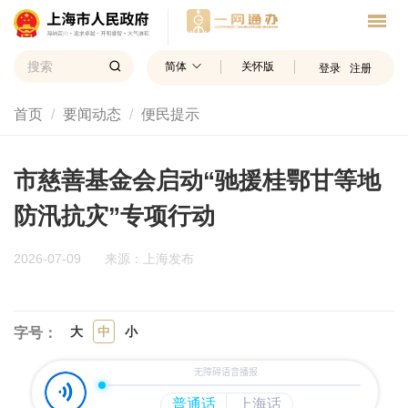
简体
关怀版
登录
注册
首页
要闻动态
便民提示
市慈善基金会启动“驰援桂鄂甘等地
防汛抗灾”专项行动
2026-07-09
来源：上海发布
大
中
小
字号：