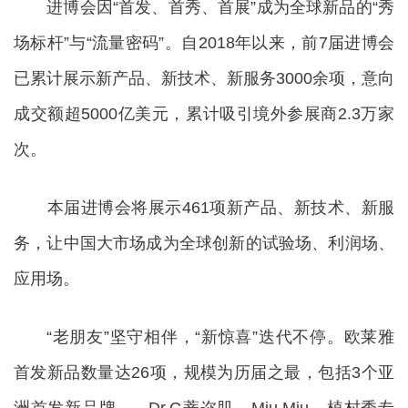
进博会因“首发、首秀、首展”成为全球新品的“秀
场标杆”与“流量密码”。自2018年以来，前7届进博会
已累计展示新产品、新技术、新服务3000余项，意向
成交额超5000亿美元，累计吸引境外参展商2.3万家
次。
本届进博会将展示461项新产品、新技术、新服
务，让中国大市场成为全球创新的试验场、利润场、
应用场。
“老朋友”坚守相伴，“新惊喜”迭代不停。欧莱雅
首发新品数量达26项，规模为历届之最，包括3个亚