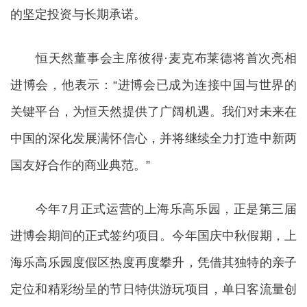
的坚定投资与长期承诺。
恒天然董事会主席彼得·麦克布莱德将首次亮相
进博会，他表示：“进博会已成为连接中国与世界的
关键平台，为恒天然提供了广阔机遇。我们对未来在
中国的深化发展满怀信心，并将继续全力打造中新两
国友好合作的商业典范。”
今年7月正式运营的上海乐高乐园，正是第三届
进博会期间的正式签约项目。今年国庆中秋假期，上
海乐高乐园度假区热度再度攀升，凭借其独特的亲子
定位和精彩纷呈的节日特供游玩项目，单日客流量创