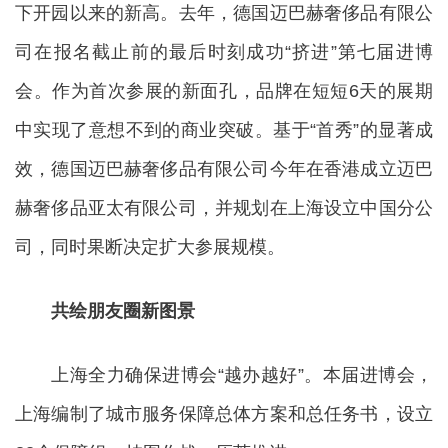
下开园以来的新高。去年，德国迈巴赫奢侈品有限公
司在报名截止前的最后时刻成功“挤进”第七届进博
会。作为首次参展的新面孔，品牌在短短6天的展期
中实现了意想不到的商业突破。基于“首秀”的显著成
效，德国迈巴赫奢侈品有限公司今年在香港成立迈巴
赫奢侈品亚太有限公司，并规划在上海设立中国分公
司，同时果断决定扩大参展规模。
共绘朋友圈新图景
上海全力确保进博会“越办越好”。本届进博会，
上海编制了城市服务保障总体方案和总任务书，设立