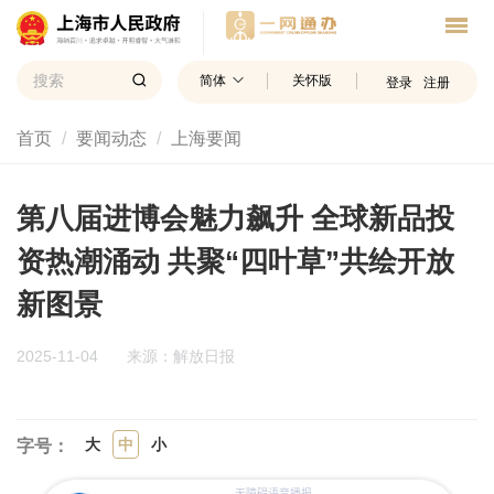
简体
关怀版
登录
注册
首页
要闻动态
上海要闻
第八届进博会魅力飙升 全球新品投
资热潮涌动 共聚“四叶草”共绘开放
新图景
2025-11-04
来源：解放日报
大
中
小
字号：