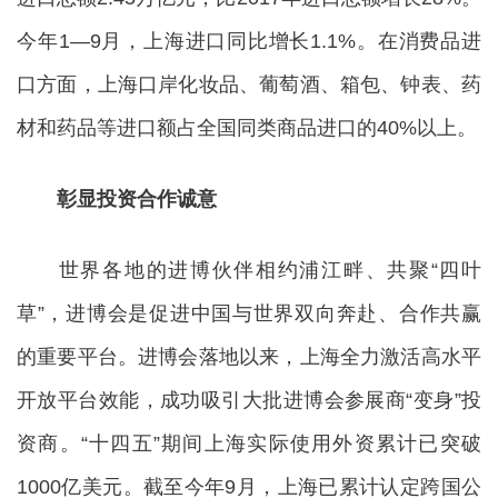
今年1—9月，上海进口同比增长1.1%。在消费品进
口方面，上海口岸化妆品、葡萄酒、箱包、钟表、药
材和药品等进口额占全国同类商品进口的40%以上。
彰显投资合作诚意
世界各地的进博伙伴相约浦江畔、共聚“四叶
草”，进博会是促进中国与世界双向奔赴、合作共赢
的重要平台。进博会落地以来，上海全力激活高水平
开放平台效能，成功吸引大批进博会参展商“变身”投
资商。“十四五”期间上海实际使用外资累计已突破
1000亿美元。截至今年9月，上海已累计认定跨国公