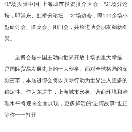
“1”场投资中国·上海城市投资推介大会，“2”场分论
坛，即浦东、虹桥分论坛，“X”场边会，即100余场小
型研讨会、圆桌会、闭门会，共绘进博会朋友圈新图
景。
进博会是中国主动向世界开放市场的重大举措，
是国际贸易发展史上的一大创举。面对全球格局的深
刻变革，本届进博会将以实际行动为世界注入更多的
确定性。作为东道主，上海城市形象、营商环境和治
理水平将迎来全面展现，更多鲜活的“进博故事”也正
等你一一打开。