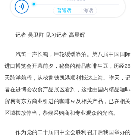
记者 吴卫群 见习记者 高晨辉
汽笛一声长鸣，巨轮缓缓靠泊。第八届中国国际
进口博览会开幕前夕，秘鲁的精品咖啡生豆，历经28
天跨洋航程，从秘鲁钱凯港顺利抵达上海。昨天，记
者在进博会农食产品展区看到，这批由国内精品咖啡
贸易商东方商业引进的咖啡豆及相关产品，已在相关
区域摆放停当，恭候采购商和专业观众的光临。
作为党的二十届四中全会胜利召开后我国举办的