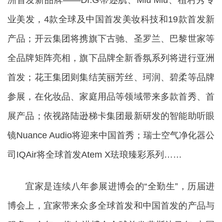
洲首发新品牌——Dr.G蒂迩肌、Miu Miu、植村秀专
业美发，4款全球及中国首发美妆科技和19款首发新
产品；开云集团将携旗下古驰、圣罗兰、巴黎世家等
全品牌矩阵亮相，旗下品牌全新香氛系列将进行亚洲
首发；花王集团则集结芙丽芳丝、珂润、碧柔等品牌
参展，在化妆品、家庭用品等领域带来多款首秀、首
展产品；依视路陆逊梯卡集团最新研发的智能助听眼
镜Nuance Audio将迎来中国首秀；瑞士空气净化器公
司IQAir将全球首发Atem X珐琅臻彩系列……
宜家是连续八年参展进博会的“全勤生”，历届进
博会上，宜家带来众多全球首发和中国首发的产品与