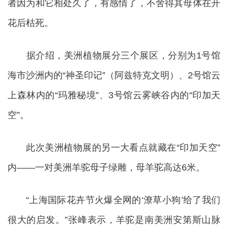
者因为和它相处久了，有感情了，不舍得其母体在开
花后枯死。
据介绍，美洲植物展分三个展区，分别为1号馆
海市沙洲内的“神圣印记”（阿兹特克文明）、2号馆云
上森林内的“玛雅秘境”、3号馆云雾峡谷内的“印加天
空”。
此次美洲植物展的另一大看点就藏在“印加天空”
内——一对美洲羊驼母子绿雕，母羊驼高达6米。
“上海国际花卉节火爆全网的‘潦草小狗’给了我们
很大的启发。”张峰表示，羊驼是南美洲安第斯山脉