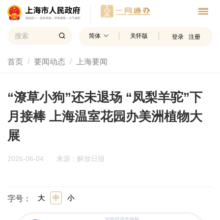
简体
关怀版
登录
注册
首页
要闻动态
上海要闻
“潦草小狗”还未退场 “凤梨羊驼”下
月接棒 上海温室花园办美洲植物大
展
2026-06-04
来源：解放日报
大
中
小
字号：