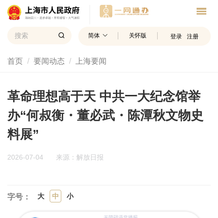
简体
关怀版
登录
注册
首页
要闻动态
上海要闻
革命理想高于天 中共一大纪念馆举
办“何叔衡・董必武・陈潭秋文物史
料展”
2026-07-04
来源：解放日报
大
中
小
字号：