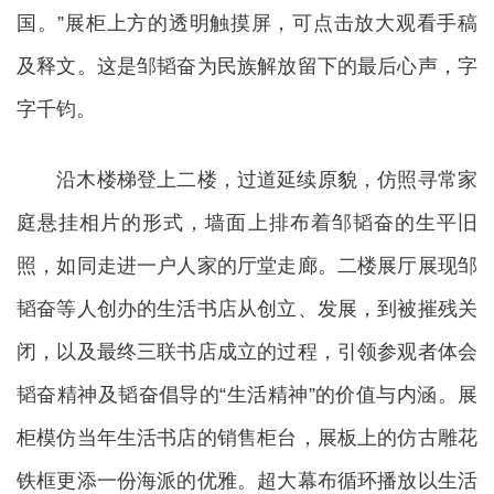
国。”展柜上方的透明触摸屏，可点击放大观看手稿
及释文。这是邹韬奋为民族解放留下的最后心声，字
字千钧。
沿木楼梯登上二楼，过道延续原貌，仿照寻常家
庭悬挂相片的形式，墙面上排布着邹韬奋的生平旧
照，如同走进一户人家的厅堂走廊。二楼展厅展现邹
韬奋等人创办的生活书店从创立、发展，到被摧残关
闭，以及最终三联书店成立的过程，引领参观者体会
韬奋精神及韬奋倡导的“生活精神”的价值与内涵。展
柜模仿当年生活书店的销售柜台，展板上的仿古雕花
铁框更添一份海派的优雅。超大幕布循环播放以生活