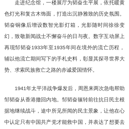
走进纪念馆，一楼展厅为韬奋生平展，依托暖黄
色灯光和复古木饰面，打造出沉静雅致的历史氛围。
韬奋铜像后增设数智光影灯箱，光影随时间徐徐变
幻，致敬新闻战士不懈奋斗的日与夜。数字互动屏上
再现邹韬奋1933年至1935年间在境外的流亡历程，
辅以他流亡期间写下的手札史料，彰显其探寻世界大
势、求索民族救亡之路的赤诚爱国情怀。
1941年太平洋战争爆发后，周恩来两次急电帮助
邹韬奋从香港撤回内地。邹韬奋辗转前往抗日民主根
据地继续战斗，途中所见所闻的民主景象，让他在心
中认定只有中国共产党才能救中国，并表达了想要去