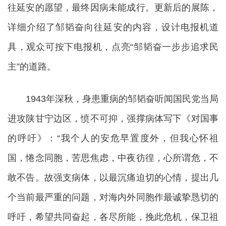
往延安的愿望，最终因病未能成行。更新后的展陈，
详细介绍了邹韬奋向往延安的内容，设计电报机道
具，观众可按下电报机，点亮“邹韬奋一步步追求民
主”的道路。
1943年深秋，身患重病的邹韬奋听闻国民党当局
进攻陕甘宁边区，愤不可抑，强撑病体写下《对国事
的呼吁》：“我个人的安危早置度外，但我心怀祖
国，惓念同胞，苦思焦虑，中夜彷徨，心所谓危，不
敢不告。故强支病体，以最沉痛迫切的心情，提出几
个当前最严重的问题，对海内外同胞作最诚挚恳切的
呼吁，希望共同奋起，各尽所能，挽此危机，保卫祖