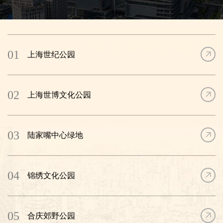
动区封闭运行。累计出台24部浦东新区法规和37部管理措施。
二是聚力打造“五个中心”核心区，城市核心功能持续提升。全面
强化“五个中心”核心区建设的整体效应、平台效应、放大效应和辐射
效应。经济中心竞争力不断提升，启动RISC-V、EDA、硅光等细分
01
上海世纪公园
赛道产业集聚区建设。金融中心国际化程度不断提升，正式启动保
险资金投资黄金、不动产信托登记等业务试点。贸易中心链接全球
能力不断提升，完成全国首票海关特殊监管区域外保税再制造业
务。航运中心枢纽功能不断提升，开展全国首个进口商品供应链创
02
上海世博文化公园
新服务国家级标准化试点。科创中心策源功能不断提升，集聚14个
大科学装置，切实开展张江再出发“五大行动”，制定出台“青创15条”
等支持政策。
03
陆家嘴中心绿地
三是加力提速现代化城区建设，公共服务扩优提质。人均公园
绿地面积达到13.5平方米，推进陆家嘴水环、世博水环等“五环”水脉
串环联网。不断提高“15分钟社区生活圈”服务能级，加快打造教育综
合改革示范区，共有基础教育学校594所。优化夯实分级诊疗体系，
04
锦绣文化公园
深化医养、康养结合，全区养老床位总量达3.6万张。举办上海半程
马拉松、射箭世界杯（上海站）、上海环球马术冠军赛等品牌赛事
和前滩音乐节、上海国际电影节“一带一路”电影周、中国国际数码互
05
动娱乐展览会（China Joy）、最美公共文化空间大赛等文旅活动。
合庆郊野公园