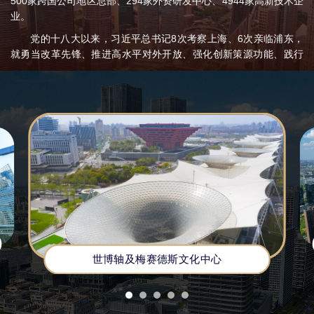
500家跨国公司地区总部、294家外资研发中心、4944家高新技术企
业。
党的十八大以来，习近平总书记8次考察上海、6次亲临浦东，
就勇当改革先锋、推进高水平对外开放、强化创新策源功能、践行
人民城市理念、探索城市治理新路、加强基层党建探索等对浦东提
出明确要求。2020年11月12日，习近平总书记出席浦东开发开放30
周年庆祝大会并发表重要讲话，赋予浦东打造社会主义现代化建设
引领区的战略使命，要求浦东努力成为更高水平改革开放的开路先
锋、全面建设社会主义现代化国家的排头兵、彰显“四个自信”的实践
范例，更好向世界展示中国理念、中国精神、中国道路。浦东牢记
使命、感恩奋进，加快把习近平总书记为浦东擘画的“新蓝图”变为
“施工图”“实景画”。
一是有力推进引领区建设，一批标志性改革成果显现。引领区
建设、浦东新区综合改革试点、自贸试验区高水平制度型开放等国
家战略任务总体落地率超过95%，累计170项经验做法在全国复制推
广。完成全国首例CAR-T细胞治疗药品跨境运输和使用，发布上海
世博轴及梅赛德斯文化中心
自贸试验区及临港新片区数据出境管理办法和负面清单，落地增值
电信业务扩大对外开放试点，成立浦东新区企业“走出去”综合服务中
心。建设“丝路电商”合作先行区中心功能区，走通上海首单跨境电商
出口海外仓货物离境预退税试点。东方枢纽国际商务合作区先行启