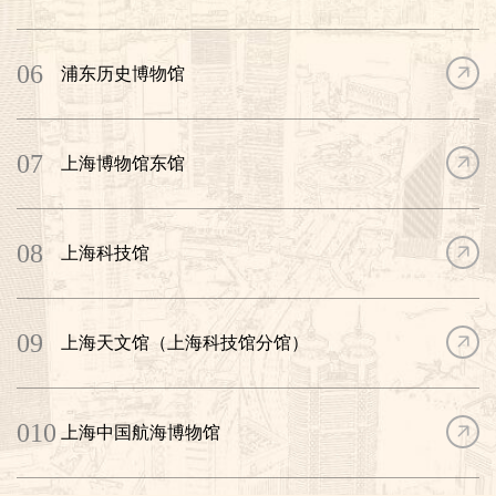
成功创建第七届全国文明城区。
“十五五”时期，浦东新区将依托“一轴引领、四带联动、八城辉
映”的生产力布局体系，聚焦集成电路、生物医药、人工智能三大先
06
浦东历史博物馆
导产业，智能网联汽车、软件信息等十大硬核产业，未来制造、未
来信息等六大未来产业，实施功能跃升、科教兴区、人才强区等六
大战略，加快建设更加开放、创新、人文、美丽、智慧的社会主义
07
现代化新浦东。
上海博物馆东馆
08
上海科技馆
09
上海天文馆（上海科技馆分馆）
010
上海中国航海博物馆