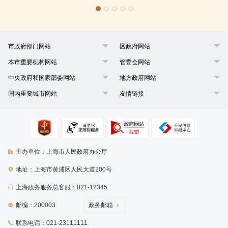
传统技艺类非遗项目。牛肚雪菜从培育良种，栽培技术，到收割腌制等
形成了一套传统工艺，腌制时不加色素、无添加剂、无防腐剂等，具有
味鲜、脆嫩、色黄三大特点。随着现代科技的进步，古法腌制技术正在
不断被替代，牛肚雪菜仍坚持传统技艺，力求保持最初的雪菜味道。俗
话说“纵然金菜琅蔬好，不及吾乡雪里蕻”。
市政府部门网站
区政府网站
本市重要机构网站
管委会网站
中央政府和国家部委网站
地方政府网站
国内重要城市网站
友情链接
主办单位：上海市人民政府办公厅
地址：上海市黄浦区人民大道200号
上海政务服务总客服：021-12345
邮编：200003
政务邮箱
联系电话：021-23111111