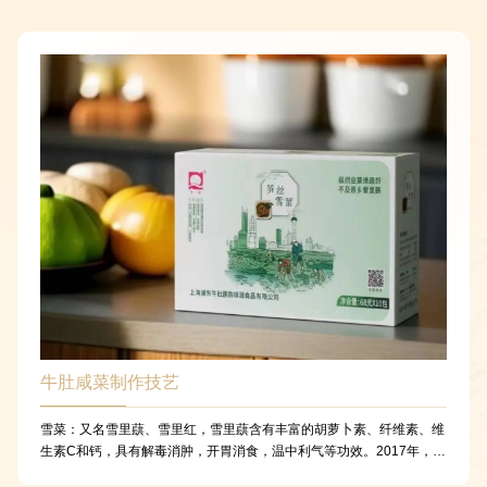
牛肚咸菜制作技艺
雪菜：又名雪里蕻、雪里红，雪里蕻含有丰富的胡萝卜素、纤维素、维
生素C和钙，具有解毒消肿，开胃消食，温中利气等功效。2017年，
“牛肚咸菜制作技艺”被列入第六批浦东新区非物质文化遗产名录，属于