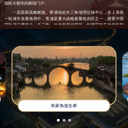
国际大都市的枢纽门户。
一是国家战略赋能。青浦地处长三角地理位臵中心，在上海新
一轮城市发展格局中，青浦是重大战略最聚焦的区之一，随着中国
国际进口博览会、长三角一体化发展示范区、虹桥国际开放枢纽和
上海五大新城建设等一系列重大战略红利持续释放，政策、资金、
项目、人才等各类资源要素加快集聚。
二是创新驱动发展。青浦以培育新质生产力为目标，大力发展
智能制造与数字经济。华为练秋湖研发中心将打造全球规模最大的
研发基地，推动西岑科创中心整体建设成为世界级科创小镇，打造
上海科创中心建设的重要承载地。着力推动复旦大学国家大
学科技园签约落地,支持北斗西虹桥基地打造市级高质量孵化器,
完善创新生态。2024年，青浦区GDP完成1825.2亿元、增长7.3%，
增速排名全市第三、郊区第一。2015年1—9月，GDP增长7.7%、全
市第2，主要经济指标均居全市前列。
三是宜居宜业宜游。青浦以“水韵”塑形，以“ 新城”铸魂，诠释“
朱家角放生桥
宜居宜业宜游”的立体发展范式。环城水系公园勾勒43公里生态绿
廊，轨交17号线串联大虹桥商务区与古城新章，沪苏嘉城际铁路建
设进一步激活城市脉搏。基础教育版图持续扩容，复旦大学附属中
学青浦分校、上海师范大学附属青浦实验学校等优质校集群落地，