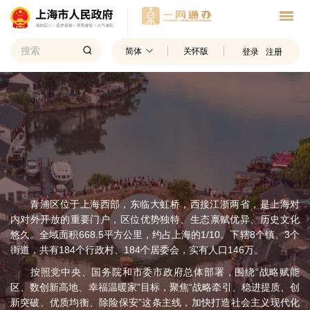
简体
关怀版
登录
注册
青浦区位于上海西部，东临大虹桥，西接江浙两省，是上海对
内对外开放的重要门户，区位优势独特、生态禀赋优异、历史文化
悠久。全域面积668.5平方公里，约占上海的1/10。下辖8个镇、3个
街道，共有184个行政村、184个居委会，实有人口146万。
按照党中央、国务院和市委市政府总体部署，围绕“战略赋能
区、数创新高地、幸福温暖家”目标，聚焦“战略牵引、稳进提质、创
新突破、优质均衡、除险保安”这条主线，加快打造社会主义现代化