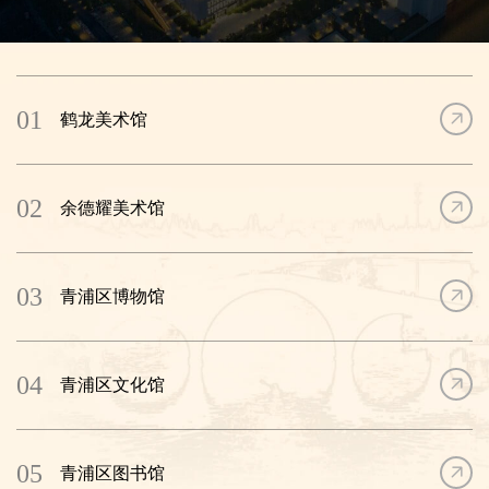
夯实人才成长基底。医疗能级同步跃升， 国家“ 十四五” 规划中首个
综合类国家医学中心项目——复旦大学附属中山医院国家医学中心
青浦新城院区加速建设，复旦大学附属妇产科医院长三角一体化示
范区青浦分院启用，与区域综合社区医疗协同推进新城升级，打造
01
鹤龙美术馆
全域覆盖的医疗便民体系，实现生态基底、教育优势与医疗资源的
协同共生。
02
余德耀美术馆
03
青浦区博物馆
04
青浦区文化馆
05
青浦区图书馆