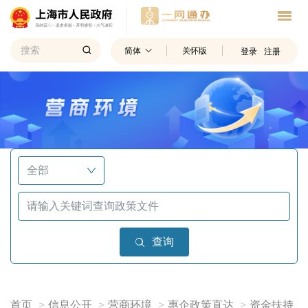
简体
关怀版
登录
注册
查询
首页
信息公开
营商环境
惠企政策直达
资金扶持