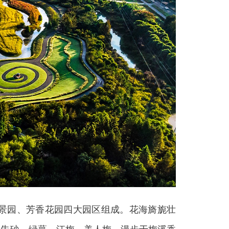
景园、芳香花园四大园区组成。花海旖旎壮