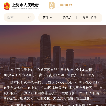
简体
关怀版
登录
注册
徐汇区位于上海中心城区西南部，是上海市7个中心城区之一。
面积54.93平方公里，下辖12个街道1个镇，常住人口110.12万。
徐汇区得名于徐光启，是海派文化发源地、中西文化交汇地，
有千年龙华塔，有上海中心城区规模最大的成片历史风貌区——衡
复风貌区，汇聚了众多国家非遗项目、文物保护单位、名人旧居、
革命遗址，红色文化、江南文化、海派文化根植于城区血脉。
徐汇区是市委机关、外国领馆集聚地，有15家市级机关、10个