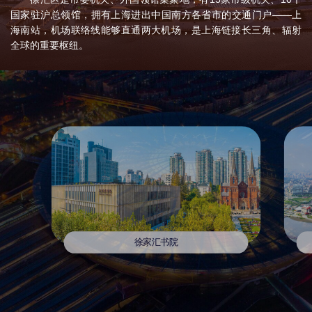
国家驻沪总领馆，拥有上海进出中国南方各省市的交通门户——上
海南站，机场联络线能够直通两大机场，是上海链接长三角、辐射
全球的重要枢纽。
徐汇区着力构建“一带一轴五大功能区”发展格局，即滨江中央活
动区高质量发展带、中部创新经济发展轴以及大徐家汇、徐汇滨
江、漕河泾开发区拓展、徐汇中城、华泾门户五大功能区，以城市
更新为抓手，全面推进城区形态、功能、产业的一体化提升。
“十四五”期末，徐汇区数字经济、文化创意、生命健康、科创金
融产业均突破千亿规模。尤其人工智能发展迅猛，市区联手打造全
国首个大模型创新生态社区“模速空间”。“十五五”期间，加快构建
“1+5+X”现代化产业格局，举全区之力发展人工智能先导产业，聚力
发展现代商贸、文化创意、生命健康、专业服务、科创金融等五大
优势产业，打造一批具有全国影响力的未来产业集聚区。
徐汇区是国家双创示范基地和上海科创中心重要承载区，集聚
徐家汇书院
了上海人工智能实验室、上海创智学院等国家级平台，以及清华、
北大等顶尖高校的创新中心，汇集了100多家国家级、市级科研机
构，16所高等院校，800多家高新技术企业；教卫文体发展水平全市
领先，有20所百年中小学、8家三甲医院，联合国教科文组织国际
STEM教育研究所设立在徐汇滨江。