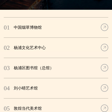
产业集群。科创氛围更加浓厚，10所知名高校、70余位两院院士、
100余家科研院所的知识溢出效应持续提升，复旦-湾谷未来谷、同
济城市数字研究院、上海数学与交叉学科研究院等高能级平台纷纷
落地，复兴岛全球创客岛、上海量子城市时空创新基地建设加快推
进。城区面貌不断焕新，“十四五”期间率先完成二级旧里改造，提前
01
中国烟草博物馆
收官小梁薄板改造，历史性解决“拎马桶”问题，累计改造旧住房42万
平方米。杨浦还拥有上海中心城区唯一一块自然生态“绿宝石”——新
江湾城湿地公园，唯一一座以森林景观为特色的4A级公园——共青
国家森林公园，全区河湖水面率居中心城区之首，区属公园全部实
02
杨浦文化艺术中心
现24小时开放。
面向“十五五”，杨浦将进一步发挥数字经济集聚、科创资源丰
富、空间潜力大等区域优势，推动科技创新与产业创新深度融合，
03
杨浦区图书馆（总馆）
促进“科创+文创”、“AI+IP”，更好满足群众多层次、多样化需要，奋
力在打造人民城市最佳实践地中干在实处、走在前列。
04
刘小晴艺术馆
05
敦煌当代美术馆