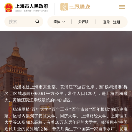
简体
关怀版
登录
注册
杨浦地处上海市东北部、黄浦江下游西北岸，因“杨树浦港”得
名，区域总面积60.61平方公里，常住人口120万，是上海面积最
大、黄浦江滨江岸线最长的中心城区。
杨浦厚植“百年大学”“百年工业”“百年市政”“百年根脉”的历史底
蕴。区域内集聚了复旦大学、同济大学、上海财经大学、上海理工
大学等10所知名高校，有着18万永远年轻的大学生。杨浦拥有“中国
近代工业的发源地”之称，曾先后诞生了中国第一家自来水厂、发电