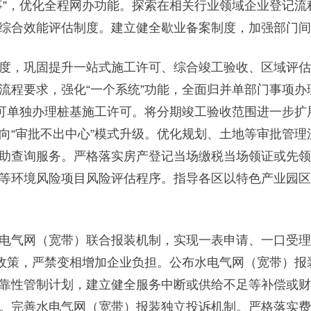
事”，优化全程网办功能。探索在相关行业领域企业登记
综合效能评估制度。建立健全歇业备案制度，加强部门间信
，巩固提升一站式施工许可、综合竣工验收、区域评估
流程要求，强化“一个系统”功能，全面归并单部门事项
后可单独办理桩基施工许可。将分期竣工验收范围进一步
“审批不出中心”模式升级。优化规划、土地等审批管理流
助查询服务。严格落实房产登记当场缴税当场领证或先领
等环境风险项目风险评估程序。指导各区以特色产业园区
气网（宽带）联合报装机制，实现一表申请、一口受理
”政策，严禁变相增加企业负担。公布水电气网（宽带）报
靠性管制计划，建立健全服务中断或供给不足等补偿或财
。完善水电气网（宽带）报装独立投诉机制。严格落实费