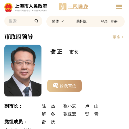
简体
关怀版
登录
注册
市政府领导
更多
龚 正
市长
给我写信
副市长：
陈杰
张小宏
卢山
解冬
张亚宏
贺青
党组成员：
舒庆