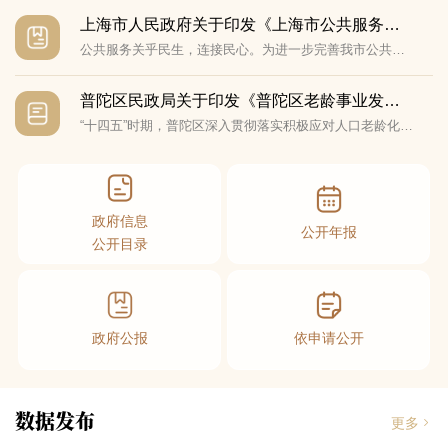
上海市人民政府关于印发《上海市公共服务发展“十五五”规划》的通知
公共服务关乎民生，连接民心。为进一步完善我市公共服务体系，持续推进基本公共服务均等化，丰富多层次多样化公共服务供给，根据《上海市国民经济和社会发展第十五个五年规划纲要》，制定本规划。
普陀区民政局关于印发《普陀区老龄事业发展“十五五”规划》的通知
“十四五”时期，普陀区深入贯彻落实积极应对人口老龄化国家战略，老龄事业发展取得显著成效，养老服务体系建设持续完善，老年健康服务供给不断优化，老年友好型社会建设扎实推进。“十五五”时期，人口老龄化程度将持续加深，高龄化、长寿化趋势更加明显，老年人对生活品质、健康保障、社会参与和精神文化的需求日益增长，对老龄事业发展提出更高要求。为推动老龄事业高质量发展，满足老年人日益增长的多层次、多样化需求，构建与区域能级相匹配、与人民城市理念相契合的老年福祉体系，根据《中华人民共和国老年人权益保障法》《上海市老年人权益保障条例》《中共上海市委 上海市人民政府关于深化养老服务改革发展的实施意见》《上海市普陀区国民经济和社会发展第十五个五年规划纲要》等，结合本区实际制定本规划。
政府信息
公开年报
公开目录
政府公报
依申请公开
数据发布
更多