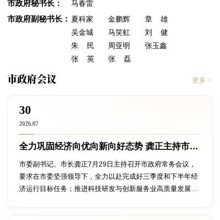
市政府秘书长：
马春雷
市政府副秘书长：
夏科家
金鹏辉
章雄
吴金城
马笑虹
刘健
朱民
周亚明
张玉鑫
张英
张磊
市政府会议
更多
30
2026.07
全力巩固经济向优向新向好态势 龚正主持市政府常务会议
市委副书记、市长龚正7月29日主持召开市政府常务会议，
要求在市委坚强领导下，全力以赴完成好三季度和下半年经
济运行目标任务；推进科技研发与创新服务业高质量发展；
加快打造全方位门户复合型国际航空枢纽。会议还研究了其
他事项。