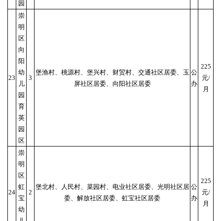
园
崇
明
区
向
阳
225
幼
堡渔村、桃源村、堡兴村、财贸村、交通社区居委、玉
公
23
3
元/
儿
屏社区居委、向阳社区居委
办
月
园
育
英
园
区
崇
明
区
225
虹
堡北村、人民村、菜园村、电业社区居委、光明社区居
公
24
2
元/
宝
委、解放社区居委、虹宝社区居委
办
月
幼
儿