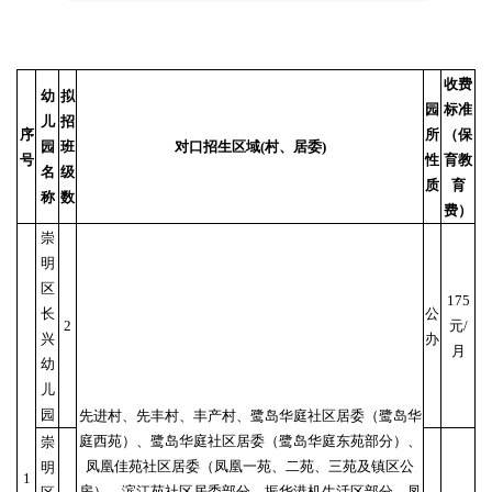
收费
幼
拟
园
标准
儿
招
序
所
（保
园
班
对口招生区域(村、居委)
号
性
育教
名
级
质
育
称
数
费）
崇
明
区
175
长
公
2
元/
兴
办
月
幼
儿
园
先进村、先丰村、丰产村、鹭岛华庭社区居委（鹭岛华
庭西苑）、鹭岛华庭社区居委（鹭岛华庭东苑部分）、
崇
凤凰佳苑社区居委（凤凰一苑、二苑、三苑及镇区公
明
1
房）、滨江苑社区居委部分、振华港机生活区部分、凤