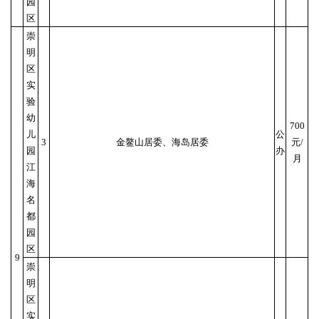
园
区
崇
明
区
实
验
幼
700
儿
公
3
金鳌山居委、海岛居委
元/
园
办
月
江
海
名
都
园
区
9
崇
明
区
实