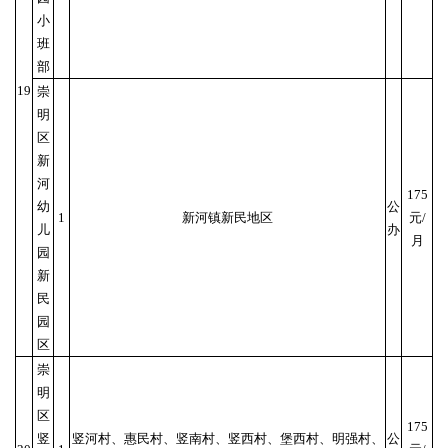
小
班
部
19
崇
明
区
新
河
175
幼
公
1
新河镇新民地区
元/
儿
办
月
园
新
民
园
区
崇
明
区
175
竖
竖河村、惠民村、竖南村、竖西村、堡西村、明强村、
公