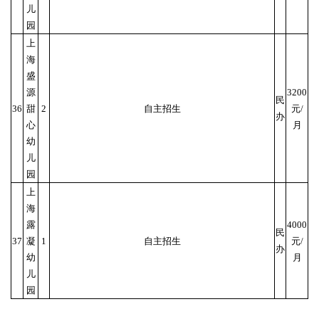
儿
园
上
海
盛
源
3200
民
36
甜
2
自主招生
元/
办
心
月
幼
儿
园
上
海
露
4000
民
37
凝
1
自主招生
元/
办
幼
月
儿
园