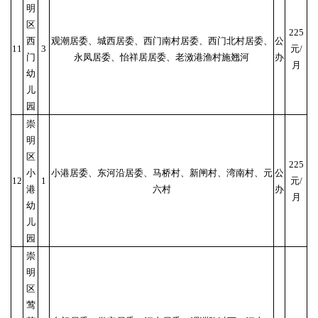
明
区
225
西
观潮居委、城西居委、西门南村居委、西门北村居委、
公
11
3
元/
门
永凤居委、怡祥居居委、老滧港渔村施翘河
办
月
幼
儿
园
崇
明
区
225
小
小港居委、东河沿居委、马桥村、新闸村、湾南村、元
公
12
1
元/
港
六村
办
月
幼
儿
园
崇
明
区
莺