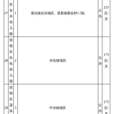
区
225
合
公
27
1
港沿镇合兴地区、竖新镇新征村1-5队
元/
兴
办
月
幼
儿
园
崇
明
区
175
向
公
28
2
向化镇地区
元/
化
办
月
幼
儿
园
崇
明
区
175
汲
公
29
3
中兴镇地区
元/
浜
办
月