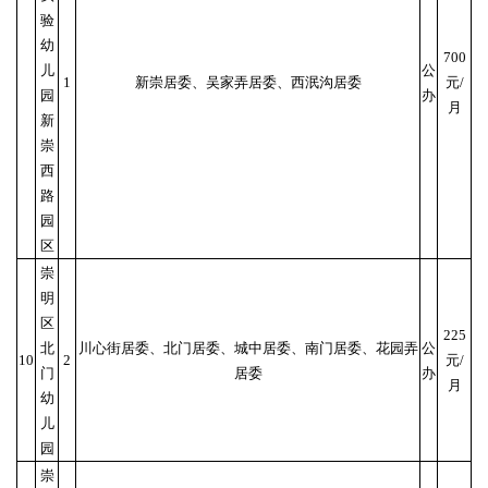
验
幼
700
儿
公
1
新崇居委、吴家弄居委、西泯沟居委
元/
园
办
月
新
崇
西
路
园
区
崇
明
区
225
北
川心街居委、北门居委、城中居委、南门居委、花园弄
公
10
2
元/
门
居委
办
月
幼
儿
园
崇