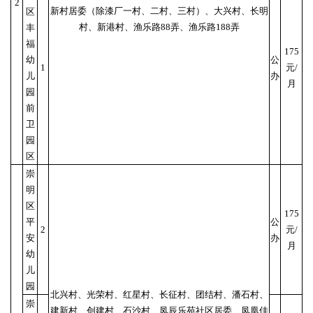
2
新村居委（除漆厂一村、二村、三村）、大兴村、长明
区
村、新港村、渔乐路88弄、渔乐路188弄
丰
福
175
幼
公
1
元/
儿
办
月
园
前
卫
园
区
崇
明
区
175
平
公
2
元/
安
办
月
幼
儿
园
北兴村、光荣村、红星村、长征村、团结村、潘石村、
崇
建新村、创建村、石沙村、凤辰乐苑社区居委、凤凰佳