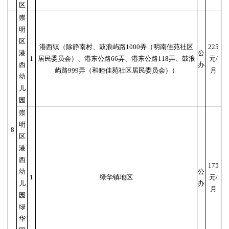
区
崇
明
区
港西镇（除静南村、鼓浪屿路1000弄（明南佳苑社区
225
港
公
1
居民委员会）、港东公路66弄、港东公路118弄、鼓浪
元/
西
办
屿路999弄（和睦佳苑社区居民委员会））
月
幼
儿
园
崇
明
8
区
港
西
175
幼
公
1
绿华镇地区
元/
儿
办
月
园
绿
华