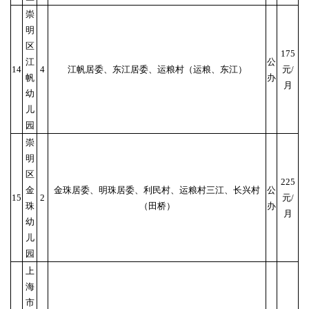
崇
明
区
175
江
公
14
4
江帆居委、东江居委、运粮村（运粮、东江）
元/
帆
办
月
幼
儿
园
崇
明
区
225
金
金珠居委、明珠居委、利民村、运粮村三江、长兴村
公
15
2
元/
珠
（田桥）
办
月
幼
儿
园
上
海
市