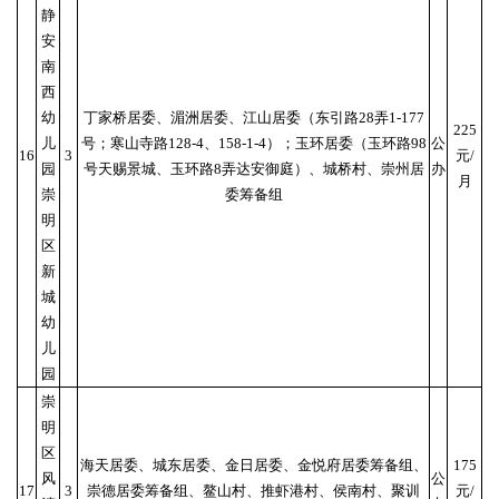
静
安
南
西
幼
丁家桥居委、湄洲居委、江山居委（东引路28弄1-177
225
儿
号；寒山寺路128-4、158-1-4）；玉环居委（玉环路98
公
16
3
元/
园
号天赐景城、玉环路8弄达安御庭）、城桥村、崇州居
办
月
崇
委筹备组
明
区
新
城
幼
儿
园
崇
明
区
海天居委、城东居委、金日居委、金悦府居委筹备组、
175
风
公
17
3
崇德居委筹备组、鳌山村、推虾港村、侯南村、聚训
元/