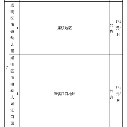
崇
明
区
175
庙
公
1
庙镇地区
元/
镇
办
月
幼
儿
园
崇
明
7
区
庙
镇
175
幼
公
1
庙镇江口地区
元/
儿
办
月
园
江
口
园