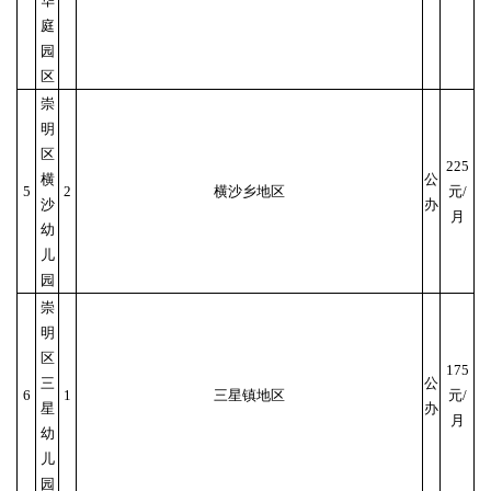
华
庭
园
区
崇
明
区
225
横
公
5
2
横沙乡地区
元/
沙
办
月
幼
儿
园
崇
明
区
175
三
公
6
1
三星镇地区
元/
星
办
月
幼
儿
园