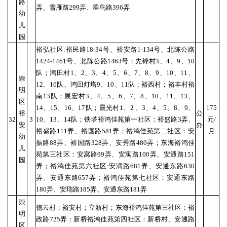
路
弄、雪雁路299弄、翠鸟路396弄
幼
儿
园
裕弘社区:裕民路18-34号、裕安路1-134号、北陈公路
1424-1461号、北陈公路1463号；先锋村3、4、9、10
队；鸿田村1、2、3、4、5、6、7、8、9、10、11、
崇
12、16队、鸿田灯塔9、10、11队；裕西村；裕丰村裕
明
南13队；展宏村3、4、5、6、7、8、10、11、13、
区
14、15、16、17队；晨光村1、2 、3、4、5、8、9、
175
裕
公
32
3
10、13、14队；铁塔裕鸿佳苑第一社区：裕盛路3弄、
元/
安
办
裕盛路111弄、裕国路581弄；裕鸿佳苑第二社区：安
月
幼
振路88弄、裕国路328弄、安秀路480弄；东海裕鸿佳
儿
苑第三社区：安寓路99弄、安寓路100弄、安通路151
园
弄；裕鸿佳苑第六社区:安润路681弄、安通东路630
弄、安通东路657弄；裕鸿佳苑第七社区：安通东路
180弄、安瑞路185弄、安通东路181弄
崇
德云村；裕安村；立新村；东海裕鸿佳苑第三社区：裕
明
政路725弄；新桥裕鸿佳苑第四社区：新桥村、安通路
区