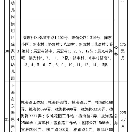
幼
儿
园
崇
明
区
瀛陈社区:弘道中路1-102号、陈仿公路1-316号、陈东
陈
小区；陈南村；协隆村；八滧村；陈西村；花漂村；奚
175
公
30
家
3
渔村；展宏村裕中、展宏村1、2、9、12队；晨光村兴
元/
办
镇
旺、晨光村6、7、11、12 队；裕丰村、裕丰村裕南2、
月
幼
3、4、5、6、7 、8、9 、10、11、12、14、15队
儿
园
上
海
市
揽海路工作站：揽海路33弄、揽海路55弄、揽海路169
东
弄、揽海路599弄、揽海路999弄、揽海路3350弄、揽
滩
225
海路3777弄；东滩花园工作站：揽海路7弄、揽海路
公
31
思
4
元/
2500弄；瀛东村；雪雁路工作站：北陈公路1568弄、
办
南
月
雪雁路66弄、柳兰路588弄、雅鹛路1弄、银鸥路88