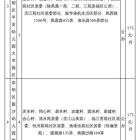
明
3
苑社区居委（除凤凰一苑、二苑、三苑及镇区公房）、
区
滨江苑社区居委部分、振华港机生活区部分、凤西路
平
1500号、凤蓉路455弄、渔乐路500弄部分
安
175
幼
公
3
元/
儿
办
月
园
大
华
园
区
崇
明
区
圆
沙
庆丰村、同心村、鼎丰村、农建村、圆东村、新建村、
175
幼
合心村、清水苑居委（含江山美宸）、临江景苑社区居
公
4
4
元/
儿
委、恒河新苑社区居委、渔港佳苑社区居委（恒俪景
办
月
园
苑）、圆展路135弄、南圆沙路169弄