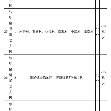
园
崇
明
区
225
登
公
25
1
米行村、五滧村、彷徨村、南海村、小漾村、瀛南村
元/
瀛
办
月
幼
儿
园
崇
明
区
225
港
公
26
2
港沿镇港沿地区、竖新镇新征村6-9队
元/
沿
办
月
幼
儿
园
崇
明