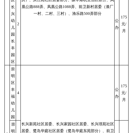
区
凰公路888弄、凤凰公路1088弄、前卫新村居委（漆厂
长
一村、二村、三村）、渔乐路500弄部分
兴
175
幼
公
2
元/
儿
办
月
园
长
丰
园
区
崇
明
区
175
丰
公
4
元/
福
办
月
幼
儿
园
长兴新苑社区居委、长兴家园社区居委、长兴璟苑社区
崇
居委、鹭岛华庭社区居委（鹭岛华庭东苑部分）、前卫
明