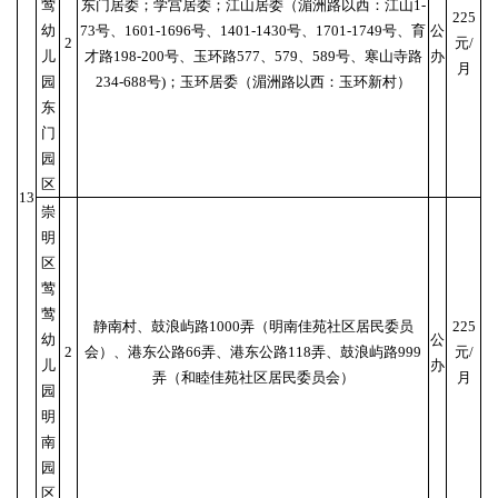
莺
东门居委；学宫居委；江山居委（湄洲路以西：江山1-
225
幼
73号、1601-1696号、1401-1430号、1701-1749号、育
公
2
元/
儿
才路198-200号、玉环路577、579、589号、寒山寺路
办
月
园
234-688号)；玉环居委（湄洲路以西：玉环新村）
东
门
园
区
13
崇
明
区
莺
莺
静南村、鼓浪屿路1000弄（明南佳苑社区居民委员
225
幼
公
2
会）、港东公路66弄、港东公路118弄、鼓浪屿路999
元/
儿
办
弄（和睦佳苑社区居民委员会）
月
园
明
南
园
区