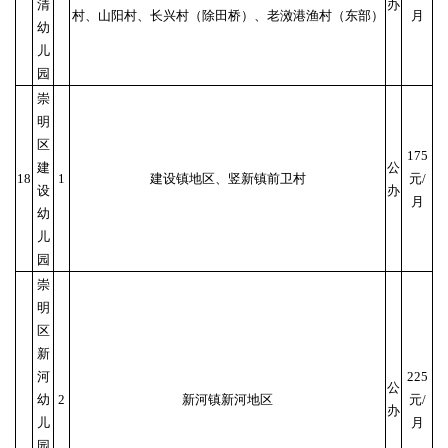
清
办
村、山阳村、长兴村（除田桥）、老滧港渔村（东部）
月
幼
儿
园
崇
明
区
175
建
公
18
1
建设镇地区、竖新镇前卫村
元/
设
办
月
幼
儿
园
崇
明
区
新
河
225
公
幼
2
新河镇新河地区
元/
办
儿
月
园