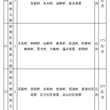
20
1
元/
新
东新村、永兴村、油桥村、新乐居委
办
月
幼
儿
园
崇
明
区
175
育
大东村、响哃村、仙桥村、春风村、跃进村、时桥村、
公
21
2
元/
英
椿南村、育才村、大椿村、瀛兴居委、前哨村
办
月
幼
儿
园
崇
明
区
225
堡
花园村、营房村、永和村、堡港村、四滧村、新港社区
公
22
2
元/
镇
居委、正大社区居委、达山社区居委
办
月
幼
儿