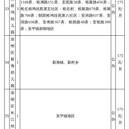
1168弄、裕洲路151弄、安若路58弄、裕展路450弄；
175
裕
公
33
3
裕北裕鸿佳苑第五社区：裕北村、裕展路679弄、裕展
元/
鸿
办
路766弄；朝阳裕鸿佳苑第八社区：安润路637弄、安
月
幼
润路638弄、安寿路567弄、裕鹊路49弄；安歌路399
儿
弄；东平镇前哨地区
园
崇
明
区
175
新
公
34
1
新海镇、新村乡
元/
海
办
月
幼
儿
园
崇
明
区
175
长
公
35
1
东平镇地区
元/
江
办
月
幼