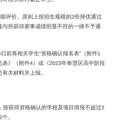
技能评价。原则上按招生规模的2倍择优通过
能与所获得赛事成绩明显不符的一律不予通
日前将相关学生“资格确认报名表”（附件1
总表》（附件4）或《2023年奉贤区高中阶段
总有关材料并上报。
，按获得资格确认的学校及项目填报不超过2
2个。