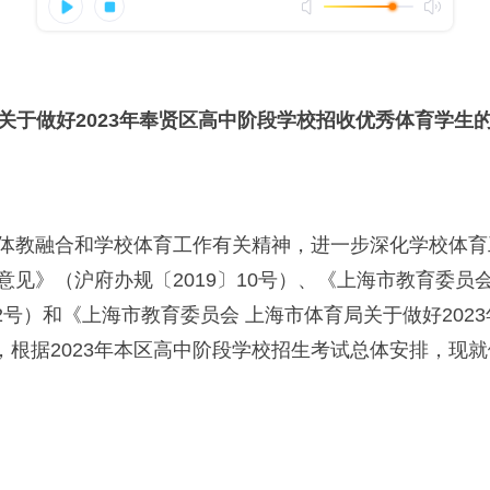
于做好2023年奉贤区高中阶段学校招收优秀体育学生
教融合和学校体育工作有关精神，进一步深化学校体育
见》（沪府办规〔2019〕10号）、《上海市教育委员
〕2号）和《上海市教育委员会 上海市体育局关于做好20
求，根据2023年本区高中阶段学校招生考试总体安排，现就