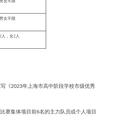
男女不限
男女不限
2人，女2人
《2023年上海市高中阶段学校市级优秀
育比赛集体项目前6名的主力队员或个人项目