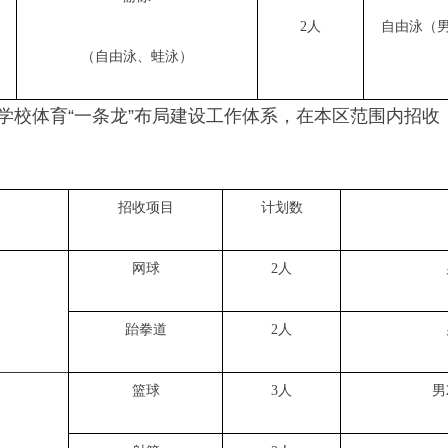
2人
自由泳（男
（自由泳、蛙泳）
体育“一条龙”布局建设工作体系，在本区范围内招收，
招收项目
计划数
网球
2人
跆拳道
2人
篮球
3人
男