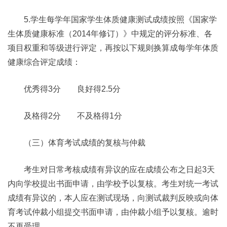
5.学生每学年国家学生体质健康测试成绩按照《国家学
生体质健康标准（2014年修订）》中规定的评分标准、各
项目权重和等级进行评定，再按以下规则换算成每学年体质
健康综合评定成绩：
优秀得3分 良好得2.5分
及格得2分 不及格得1分
（三）体育考试成绩的复核与仲裁
考生对日常考核成绩有异议的应在成绩公布之日起3天
内向学校提出书面申请，由学校予以复核。考生对统一考试
成绩有异议的，本人应在测试现场，向测试裁判反映或向体
育考试仲裁小组提交书面申请，由仲裁小组予以复核。逾时
不再受理。