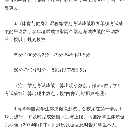
海市初中体育与健身学业评价数据库，并上报区教育局，不
得更改。
3.《体育与健身》课程每学期考试成绩取各单项考试成
绩的平均数；学年考试成绩取两个学期考试成绩的平均数
后，按以下规则换算：
85分-100分得2分 75分-84分得1.5分
60分-74分得1分 59分以下得0.5分
（注：学期考试成绩计算出现小数点，保留2位；学年
考试成绩计算出现小数点，按“四舍五入”原则处理）
4.每学年国家学生体质健康测试，各校须在第一学期9-
12月进行，并及时完成数据评定与上报。《国家学生体质健
康标准（2014年修订）》测试数据应及时告知学生本人。