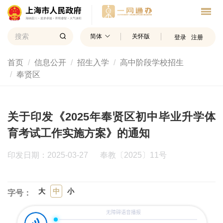
简体
关怀版
登录
注册
首页
信息公开
招生入学
高中阶段学校招生
奉贤区
关于印发《2025年奉贤区初中毕业升学体
育考试工作实施方案》的通知
印发日期：2025-03-27
奉教〔2025〕11号
大
中
小
字号：