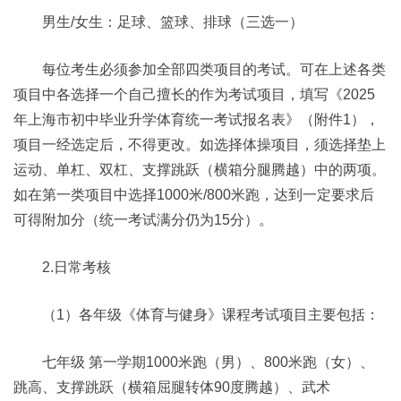
男生/女生：足球、篮球、排球（三选一）
每位考生必须参加全部四类项目的考试。可在上述各类
项目中各选择一个自己擅长的作为考试项目，填写《2025
年上海市初中毕业升学体育统一考试报名表》（附件1），
项目一经选定后，不得更改。如选择体操项目，须选择垫上
运动、单杠、双杠、支撑跳跃（横箱分腿腾越）中的两项。
如在第一类项目中选择1000米/800米跑，达到一定要求后
可得附加分（统一考试满分仍为15分）。
2.日常考核
（1）各年级《体育与健身》课程考试项目主要包括：
七年级 第一学期1000米跑（男）、800米跑（女）、
跳高、支撑跳跃（横箱屈腿转体90度腾越）、武术