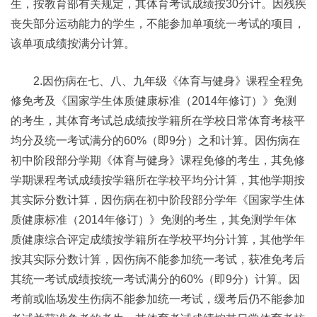
生，按教育部有关规定，其体育考试成绩按30分计。因残疾
丧失部分运动能力的学生，不能参加单项统一考试的项目，
该单项成绩按满分计算。
2.因伤病在七、八、九年级《体育与健身》课程全程免
修免考及《国家学生体质健康标准（2014年修订）》免测
的考生，其体育考试总成绩按学籍所在学校日常体育考核平
均分及统一考试满分的60%（即9分）之和计算。因伤病在
初中阶段部分学期《体育与健身》课程免修的考生，其免修
学期课程考试成绩按学籍所在学校平均分计算，其他学期按
其实际分数计算，因伤病在初中阶段部分学年《国家学生体
质健康标准（2014年修订）》免测的考生，其免测学年体
质健康综合评定成绩按学籍所在学校平均分计算，其他学年
按其实际分数计算，因伤病不能参加统一考试，获准免考后
其统一考试成绩按统一考试满分的60%（即9分）计算。因
考前或临场发生伤病不能参加统一考试，缓考后仍不能参加