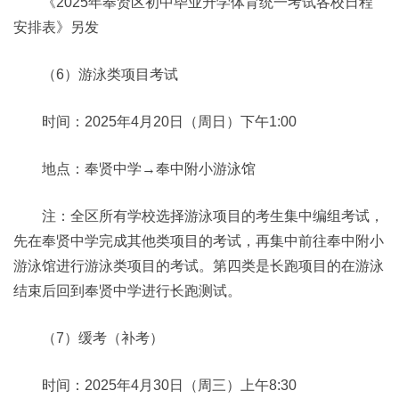
《2025年奉贤区初中毕业升学体育统一考试各校日程
安排表》另发
（6）游泳类项目考试
时间：2025年4月20日（周日）下午1:00
地点：奉贤中学→奉中附小游泳馆
注：全区所有学校选择游泳项目的考生集中编组考试，
先在奉贤中学完成其他类项目的考试，再集中前往奉中附小
游泳馆进行游泳类项目的考试。第四类是长跑项目的在游泳
结束后回到奉贤中学进行长跑测试。
（7）缓考（补考）
时间：2025年4月30日（周三）上午8:30