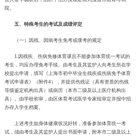
院。
五、特殊考生的考试及成绩评定
（一）因残、因病考生免考或缓考的规定
1.因残疾、伤病免修体育课且不能参加体育统一考试的
考生，均应办理免考手续。由考生及其监护人向考生所在学
校提出申请，填写《上海市初中毕业生残疾或伤病免予体育
考试申请表》（附件4），并提供伤残证（具有资质的伤残
等级鉴定机构出具）或病历（本市二级及以上医疗机构出
具）。由学校初审，由区体育考试医学专家组审定并报中招
办存入学生档案。
上述考生如身体健康状况好转，准备参加体育统一考
试，须由考生及其监护人提出书面申请，附本市二级及以上