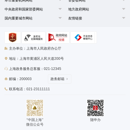
本市重要机构网站
管委会网站
中央政府和国家部委网站
地方政府网站
国内重要城市网站
友情链接
主办单位：上海市人民政府办公厅
地址：上海市黄浦区人民大道200号
上海政务服务总客服：021-12345
邮编：200003
政务邮箱
联系电话：021-23111111
“中国上海”
随申办
微信公众号