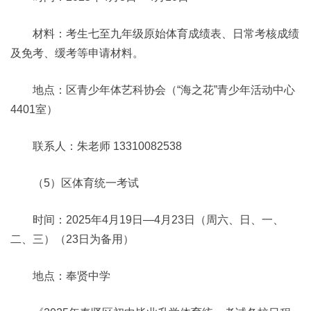
材料：考生七至九年级原始体育成绩表、日常考核成绩
及免考、缓考等申请材料。
地点：区青少年体艺科协会（“海之花”青少年活动中心
4401室）
联系人：朱老师 13310082538‬
（5）区体育统一考试
时间：2025年4月19日—4月23日（周六、日、一、
二、三）（23日为备用）
地点：奉贤中学