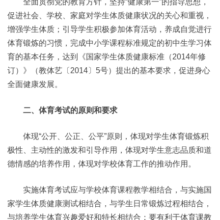
全面贯彻党的教育方针，坚持“健康第一”的指导思想，
促进社会、学校、家庭对学生体质健康状况的关心和重视，
增强学生体质；引导学生积极参加体育活动，养成自觉进行
体育锻炼的习惯，完成中小学课程标准规定的初中生学习体
育的基本任务，达到《国家学生体质健康标准（2014年修
订）》（教体艺〔2014〕5号）提出的基本要求，促进身心
全面健康发展。
二、体育考试的原则和要求
体现“公开、公正、公平”原则，体现对学生体育锻炼积
极性、主动性的激发和引导作用，体现对学生意志品质和道
德情感的培养作用，体现对学校体育工作的推动作用。
实施体育考试应与学校体育课程教学相结合，与实施国
家学生体质健康测试相结合，与学生日常锻炼过程相结合，
与培养学生体育兴趣爱好和特长相结合；要有利于体育课教