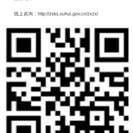
线上咨询：http://zsks.xuhui.gov.cn/zxzx/