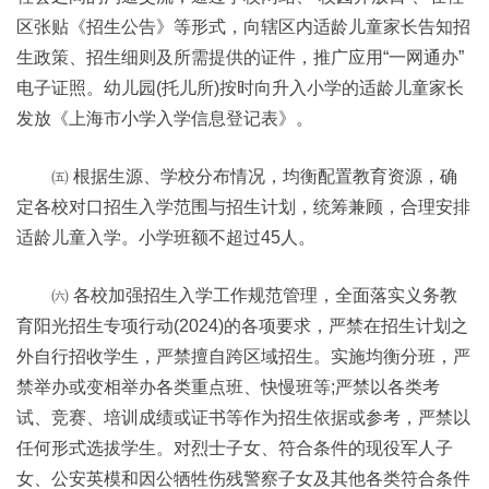
区张贴《招生公告》等形式，向辖区内适龄儿童家长告知招
生政策、招生细则及所需提供的证件，推广应用“一网通办”
电子证照。幼儿园(托儿所)按时向升入小学的适龄儿童家长
发放《上海市小学入学信息登记表》。
㈤ 根据生源、学校分布情况，均衡配置教育资源，确
定各校对口招生入学范围与招生计划，统筹兼顾，合理安排
适龄儿童入学。小学班额不超过45人。
㈥ 各校加强招生入学工作规范管理，全面落实义务教
育阳光招生专项行动(2024)的各项要求，严禁在招生计划之
外自行招收学生，严禁擅自跨区域招生。实施均衡分班，严
禁举办或变相举办各类重点班、快慢班等;严禁以各类考
试、竞赛、培训成绩或证书等作为招生依据或参考，严禁以
任何形式选拔学生。对烈士子女、符合条件的现役军人子
女、公安英模和因公牺牲伤残警察子女及其他各类符合条件