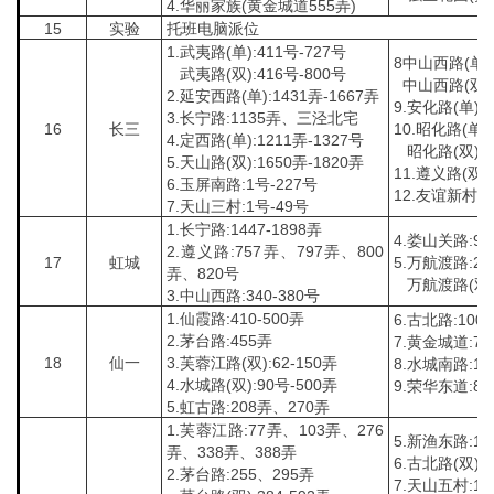
4.华丽家族(黄金城道555弄)
15
实验
托班电脑派位
1.武夷路(单):411号-727号
8中山西路(单):
武夷路(双):416号-800号
中山西路(双):
2.延安西路(单):1431弄-1667弄
9.安化路(单):3
3.长宁路:1135弄、三泾北宅
16
长三
10.昭化路(单):
4.定西路(单):1211弄-1327号
昭化路(双):4
5.天山路(双):1650弄-1820弄
11.遵义路(双):
6.玉屏南路:1号-227号
12.友谊新村1
7.天山三村:1号-49号
1.长宁路:1447-1898弄
4.娄山关路:99
2.遵义路:757弄、797弄、800
17
虹城
5.万航渡路:25
弄、820号
万航渡路(双):
3.中山西路:340-380号
1.仙霞路:410-500弄
6.古北路:100
2.茅台路:455弄
7.黄金城道:77
18
仙一
3.芙蓉江路(双):62-150弄
8.水城南路:1
4.水城路(双):90号-500弄
9.荣华东道:8弄
5.虹古路:208弄、270弄
1.芙蓉江路:77弄、103弄、276
5.新渔东路:1-
弄、338弄、388弄
6.古北路(双):4
2.茅台路:255、295弄
7.天山五村:14