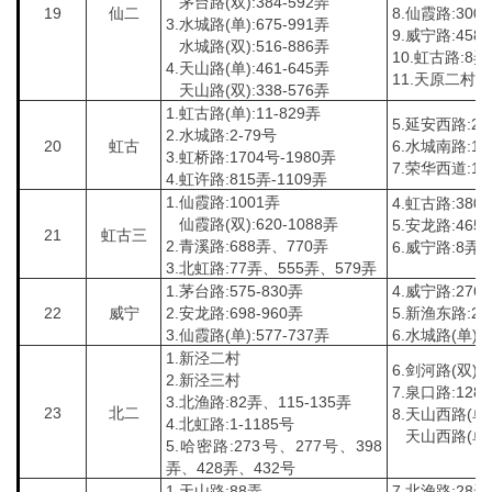
茅台路(双):384-592弄
19
仙二
8.仙霞路:300-
3.水城路(单):675-991弄
9.威宁路:458
水城路(双):516-886弄
10.虹古路:8弄
4.天山路(单):461-645弄
11.天原二村
天山路(双):338-576弄
1.虹古路(单):11-829弄
5.延安西路:26
2.水城路:2-79号
20
虹古
6.水城南路:17
3.虹桥路:1704号-1980弄
7.荣华西道:19
4.虹许路:815弄-1109弄
1.仙霞路:1001弄
4.虹古路:380
仙霞路(双):620-1088弄
5.安龙路:465
21
虹古三
2.青溪路:688弄、770弄
6.威宁路:8弄
3.北虹路:77弄、555弄、579弄
1.茅台路:575-830弄
4.威宁路:276
22
威宁
2.安龙路:698-960弄
5.新渔东路:20
3.仙霞路(单):577-737弄
6.水城路(单):4
1.新泾二村
6.剑河路(双):4
2.新泾三村
7.泉口路:128
3.北渔路:82弄、115-135弄
23
北二
8.天山西路(单)
4.北虹路:1-1185号
天山西路(单):
5.哈密路:273号、277号、398
弄、428弄、432号
1.天山路:88弄
7.北渔路:28弄