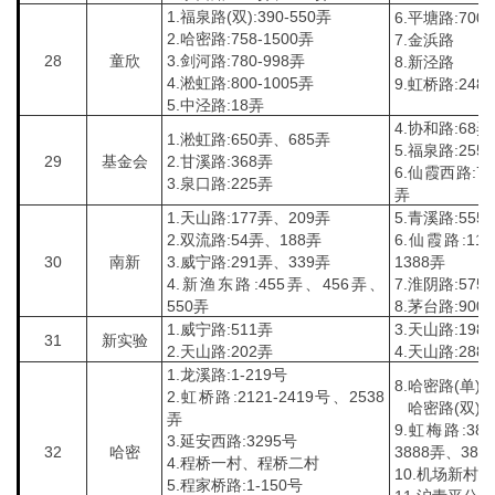
1.福泉路(双):390-550弄
6.平塘路:700
2.哈密路:758-1500弄
7.金浜路
28
童欣
3.剑河路:780-998弄
8.新泾路
4.淞虹路:800-1005弄
9.虹桥路:248
5.中泾路:18弄
4.协和路:68弄
1.淞虹路:650弄、685弄
5.福泉路:255
29
基金会
2.甘溪路:368弄
6.仙霞西路:7
3.泉口路:225弄
弄
1.天山路:177弄、209弄
5.青溪路:555
2.双流路:54弄、188弄
6.仙霞路:11
30
南新
3.威宁路:291弄、339弄
1388弄
4.新渔东路:455弄、456弄、
7.淮阴路:575
550弄
8.茅台路:900
1.威宁路:511弄
3.天山路:198
31
新实验
2.天山路:202弄
4.天山路:288
1.龙溪路:1-219号
8.哈密路(单):1
2.虹桥路:2121-2419号、2538
哈密路(双):1
弄
9.虹梅路:38
3.延安西路:3295号
32
哈密
3888弄、389
4.程桥一村、程桥二村
10.机场新村
5.程家桥路:1-150号