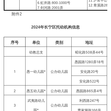
11.沪青平公路
6.虹井路:800-1000号
12.青溪路288
7.剑河路:2001弄
附件2
2024年长宁区托幼机构信息
序号
单位
类别
地址
幼教总支
昭化路508弄44号
愚园路1280弄18号
1
愚一幼儿园*
公办幼儿园
安化路20号
安化路522号
2
愚五幼儿园*
公办幼儿园
愚园路865弄4号
武夷路幼儿
利西路247号
3
公办幼儿园
园*
曹家堰路166号