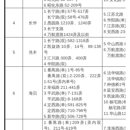
6.昭化东路:52-209号
1.长宁路(单):57号-517弄
5.江苏北路
长宁路(双):58号-476弄
6.华阳路(单)
4
长华
2.愚园路:1210弄、1240弄
7.江苏路(双):4
3.长宁支路
8.安西路:23弄
4.万航渡路1424弄及以前
1.长宁路(双):582-1318弄
5.中山西路:8
2.凯旋路:10弄、14号、88-138
6.万航渡路(单)
5
兆丰
号
万航渡路(双):
3.汇川路:300弄、400弄
4.华阳路(双)
1.番禺路(单):1号-95号
6.法华镇路(单):
番禺路(双):2-220弄、222弄
法华镇路(双):
1-51号(弄内单号)
7.种德桥2号
2.幸福路:211-441弄
8.延安西路(双):
6
海贝
3.平武路(单):7-131弄
9.凯旋路(双):1
平武路(双):8-168弄
10.杨宅路(单):
4.定西路(单):591-825号
杨宅路(双):
定西路(双):710-798号
11.华山路12
5.新华路(双):506-728号
1.番禺路(单):209弄(弄内双
号)、211号-619号
7.淮海西路(双