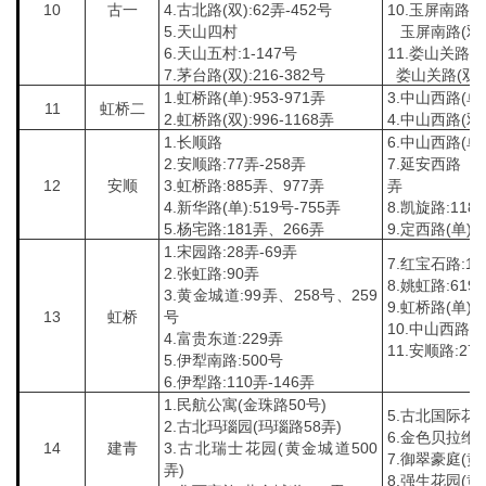
10
古一
4.古北路(双):62弄-452号
10.玉屏南路(单)
5.天山四村
玉屏南路(双):
6.天山五村:1-147号
11.娄山关路(单)
7.茅台路(双):216-382号
娄山关路(双):7
1.虹桥路(单):953-971弄
3.中山西路(单):
11
虹桥二
2.虹桥路(双):996-1168弄
4.中山西路(双):
1.长顺路
6.中山西路(单
2.安顺路:77弄-258弄
7.延安西路（双）
12
安顺
3.虹桥路:885弄、977弄
弄
4.新华路(单):519号-755弄
8.凯旋路:118
5.杨宅路:181弄、266弄
9.定西路(单):3
1.宋园路:28弄-69弄
7.红宝石路:1
2.张虹路:90弄
8.姚虹路:619
3.黄金城道:99弄、258号、259
9.虹桥路(单):1
13
虹桥
号
10.中山西路:9
4.富贵东道:229弄
11.安顺路:27
5.伊犁南路:500号
6.伊犁路:110弄-146弄
1.民航公寓(金珠路50号)
5.古北国际花园
2.古北玛瑙园(玛瑙路58弄)
6.金色贝拉维(
14
建青
3.古北瑞士花园(黄金城道500
7.御翠豪庭(黄
弄)
8.强生花园(黄