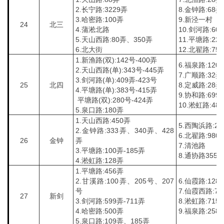
2.长宁路:3229弄
8.金钟路:68弄
3.哈密路:100弄
9.新泾一村
24
北三
4.蒲淞北路
10.剑河路:60
5.天山西路:80弄、350弄
11.平塘路:22
6.北大街
12.北翟路:75
1.新渔路(双):142号-400弄
6.福泉路:120
2.天山西路(单):343号-445弄
7.广顺路:32弄
3.剑河路(单):409弄-423号
25
北四
8.定威路:28弄
4.平塘路(单):383号-415弄
9.协和路:699
平塘路(双):280号-424弄
10.淞虹路:48
5.泉口路:180弄
1.天山西路:450弄
5.西陶浜路:2
2.金钟路:333弄、340弄、428
6.北翟路:980
26
金钟
弄
7.清池路
3.平塘路:100弄-185弄
8.通协路355
4.淞虹路:128弄
1.平塘路:456弄
2.甘溪路:100弄、205号、207
6.仙霞路:128
号
7.仙霞西路:77
27
新剑
3.剑河路:599弄-711弄
8.淞虹路:715
4.哈密路:500弄
9.福泉路:258
5.泉口路:109弄、185弄