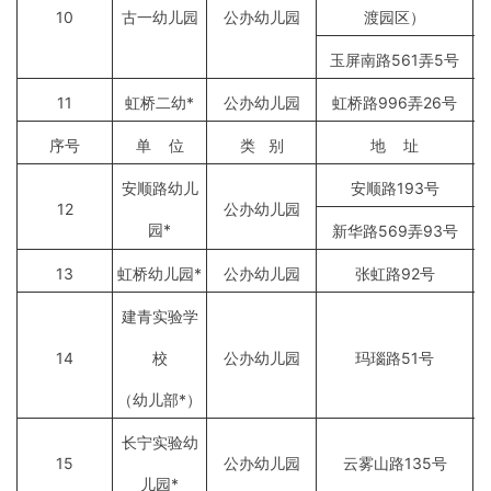
10
古一幼儿园
公办幼儿园
渡园区）
玉屏南路561弄5号
11
虹桥二幼*
公办幼儿园
虹桥路996弄26号
序号
单 位
类 别
地 址
安顺路幼儿
安顺路193号
12
公办幼儿园
园*
新华路569弄93号
13
虹桥幼儿园*
公办幼儿园
张虹路92号
建青实验学
14
校
公办幼儿园
玛瑙路51号
（幼儿部*）
长宁实验幼
15
公办幼儿园
云雾山路135号
儿园*