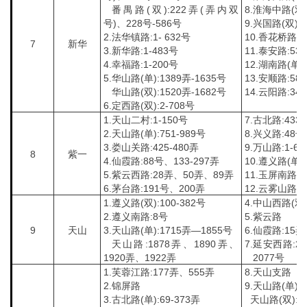
番禺路(双):222弄(弄内双
8.淮海中路(双)
号)、228号-586号
9.兴国路(双)
2.法华镇路:1- 632号
10.香花桥路
7
新华
3.新华路:1-483号
11.泰安路:53
4.幸福路:1-200号
12.湖南路(单):
5.华山路(单):1389弄-1635号
13.安顺路:58
华山路(双):1520弄-1682号
14.云阳路:34
6.定西路(双):2-708号
1.天山二村:1-150号
7.古北路:433
2.天山路(单):751-989号
8.兴义路:48号
3.娄山关路:425-480弄
9.万山路:1-6
8
紫一
4.仙霞路:88号、133-297弄
10.遵义路(单):
5.紫云西路:28弄、50弄、89弄
11.玉屏南路:3
6.茅台路:191号、200弄
12.云雾山路
1.遵义路(双):100-382号
4.中山西路(双):
2.遵义南路:8号
5.紫云路
9
天山
3.天山路(单):1715弄—1855号
6.仙霞路:15
天山路:1878弄、1890弄、
7.延安西路:2
1920弄、1922弄
2077号
1.芙蓉江路:177弄、555弄
8.天山支路
2.锦屏路
9.天山路(单):6
3.古北路(单):69-373弄
天山路(双):76