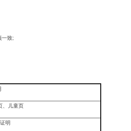
一致;
明
页、儿童页
证明