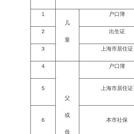
1
户口簿
儿
2
出生证
童
3
上海市居住证
4
户口簿
5
上海市居住证
父
或
6
本市社保
母