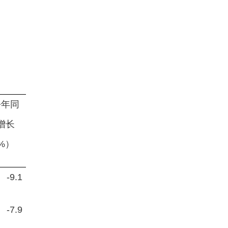
去年同
增长
%）
-9.1
-7.9