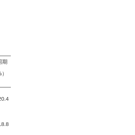
同期
%）
20.4
18.8