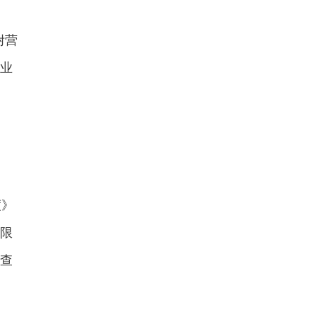
附营
业
度》
限
查