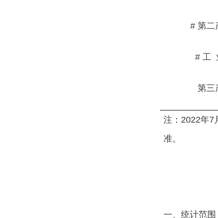
# 第二
# 工 
第三产
注：2022
准。
一、统计范围