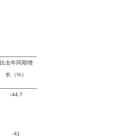
比去年同期增
长（%）
-44.7
-41