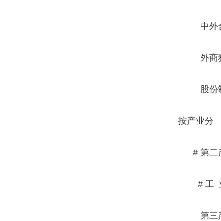
中外合
外商独
股份
按产业分
# 第二
# 工 
第三产