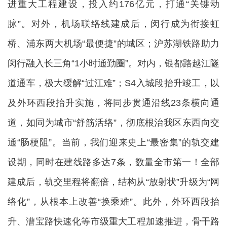
进重大工程建设，投入约176亿元，打通“关键动
脉”。对外，机场联络线建成后，闵行成为衔接虹
桥、浦东两大机场“最便捷”的城区；沪苏湖铁路助力
闵行融入长三角“1小时通勤圈”。对内，银都路越江隧
道通车，极大缓解“过江难”；S4入城段抬升竣工，以
及外环西段抬升实施，将同步贯通沿线23条横向通
道，如同为城市“舒筋活络”，彻底根治我区东西向交
通“肠梗阻”。当前，我们迎来史上“最密集”的轨交建
设期，同时在建线路多达7条，数量全市第一！全部
建成后，轨交里程将翻倍，结构从“放射状”升级为“网
络化”，从根本上改善“换乘难”。此外，外环西段抬
升、漕宝路快速化等市级重大工程加速推进，骨干路