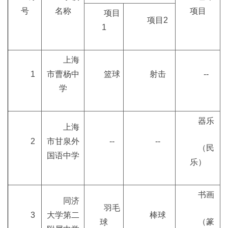
号
名称
项目
项目
项目2
1
上海
1
市曹杨中
篮球
射击
--
学
器乐
上海
2
市甘泉外
--
--
（民
国语中学
乐）
书画
同济
羽毛
3
大学第二
棒球
（篆
球