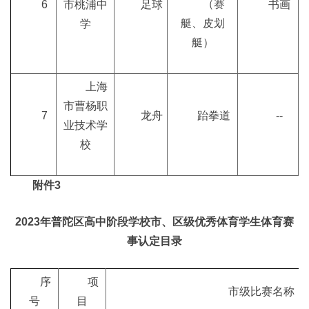
（赛
6
市桃浦中
足球
书画
艇、皮划
学
艇）
上海
市曹杨职
7
龙舟
跆拳道
--
业技术学
校
附件3
2023年普陀区高中阶段学校市、区级优秀体育学生体育赛
事认定目录
序
项
市级比赛名称
号
目