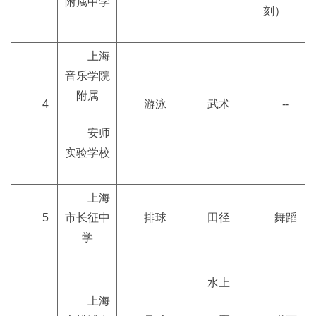
附属中学
刻）
上海
音乐学院
附属
4
游泳
武术
--
安师
实验学校
上海
5
市长征中
排球
田径
舞蹈
学
水上
上海