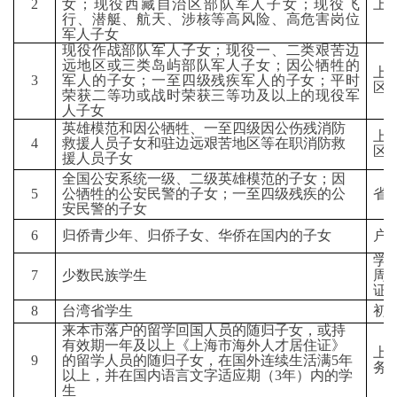
2
女；现役西藏自治区部队军人子女；现役飞
上
行、潜艇、航天、涉核等高风险、高危害岗位
军人子女
现役作战部队军人子女；现役一、二类艰苦边
远地区或三类岛屿部队军人子女；因公牺牲的
上
3
军人的子女；一至四级残疾军人的子女；平时
区
荣获二等功或战时荣获三等功及以上的现役军
人子女
英雄模范和因公牺牲、一至四级因公伤残消防
上
4
救援人员子女和驻边远艰苦地区等在职消防救
区
援人员子女
全国公安系统一级、二级英雄模范的子女；因
5
公牺牲的公安民警的子女；一至四级残疾的公
省
安民警的子女
6
归侨青少年、归侨子女、华侨在国内的子女
户
学
7
少数民族学生
周
证
8
台湾省学生
初
来本市落户的留学回国人员的随归子女，或持
有效期一年及以上《上海市海外人才居住证》
上
9
的留学人员的随归子女，在国外连续生活满5年
务
以上，并在国内语言文字适应期（3年）内的学
生