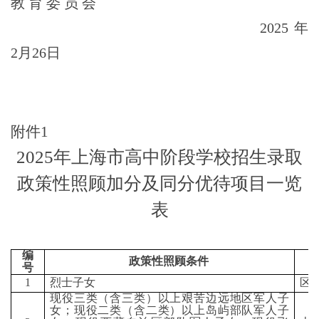
教 育 委 员 会
2025年
2月26日
附件
1
2025年上海市高中阶段学校招生录取
政策性照顾加分及同分优待项目一览
表
编
政策性照顾条件
号
1
烈士子女
区
现役三类（含三类）以上艰苦边远地区军人子
女；现役二类（含二类）以上岛屿部队军人子