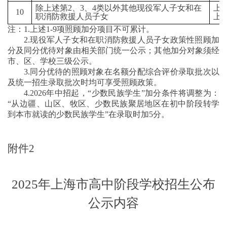
除上述第2、3、4类以外其他现役军人子女和在
上
10
职消防救援人员子女
上
注：1.上述1-9项照顾加分项目不可累计。
2.现役军人子女和在职消防救援人员子女政策性照顾加
分及同分优待对象由相关部门统一公示；其他加分对象须经
市、区、学校三级公示。
3.同分优待的照顾对象在名额分配综合评价录取批次以
及统一招生录取批次时均可享受照顾政策。
4.2026年中招起，“少数民族学生”加分条件将调整为：
“从边疆、山区、牧区、少数民族聚居地区在初中阶段转学
到本市就读的少数民族学生”在录取时加5分。
附件
2
2025年上海市高中阶段学校招生公布
公示内容