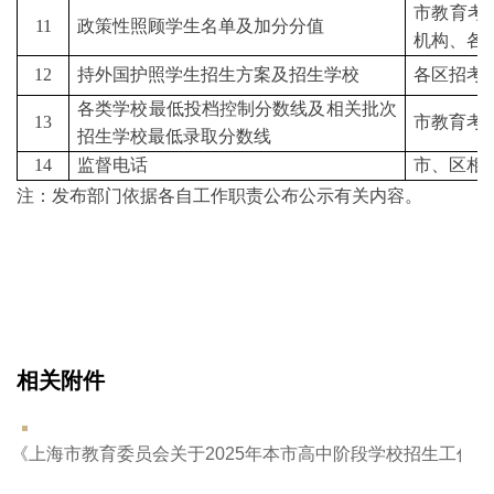
市教育考
1
1
政策性照顾学生名单及加分分值
机构、各
1
2
持外国护照学生招生方案及招生学校
各区招考
各类学校最低投档控制分数线及相关批次
1
3
市教育考
招生学校最低录取分数线
1
4
监督电话
市、区相
注：发布部门依据各自工作职责公布公示有关内容。
相关附件
《上海市教育委员会关于2025年本市高中阶段学校招生工作的若