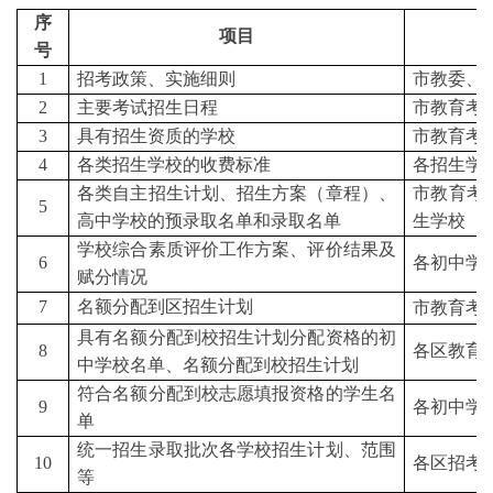
序
项目
号
1
招考政策、实施细则
市教委、
2
主要考试招生日程
市教育考
3
具有招生资质的学校
市教育考
4
各类招生学校的收费标准
各招生学
各类自主招生计划、招生方案（章程）、
市教育考
5
高中学校的预录取名单和录取名单
生学校
学校综合素质评价工作方案、评价结果及
6
各初中学
赋分情况
7
名额分配到区招生计划
市教育考
具有名额分配到校招生计划分配资格的初
8
各区教育
中学校名单、名额分配到校招生计划
符合名额分配到校志愿填报资格的学生名
9
各初中学
单
统一招生录取批次各学校招生计划、范围
10
各区招考
等