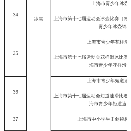
上海市青少年冰壶
34
上海市第十七届运动会冰壶比赛（青少
冰雪
青少年冰壶锦
上海市青少年花样滑
35
上海市第十七届运动会花样滑冰比赛（
海市青少年花样滑
上海市青少年短道速
36
上海市第十七届运动会短道速滑比赛（
海市青少年短道速
37
上海市中小学生击剑锦标