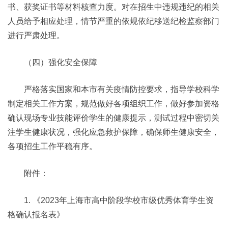
书、获奖证书等材料核查力度。对在招生中违规违纪的相关
人员给予相应处理，情节严重的依规依纪移送纪检监察部门
进行严肃处理。
（四）强化安全保障
严格落实国家和本市有关疫情防控要求，指导学校科学
制定相关工作方案，规范做好各项组织工作，做好参加资格
确认现场专业技能评价学生的健康提示，测试过程中密切关
注学生健康状况，强化应急救护保障，确保师生健康安全，
各项招生工作平稳有序。
附件：
1. 《2023年上海市高中阶段学校市级优秀体育学生资
格确认报名表》