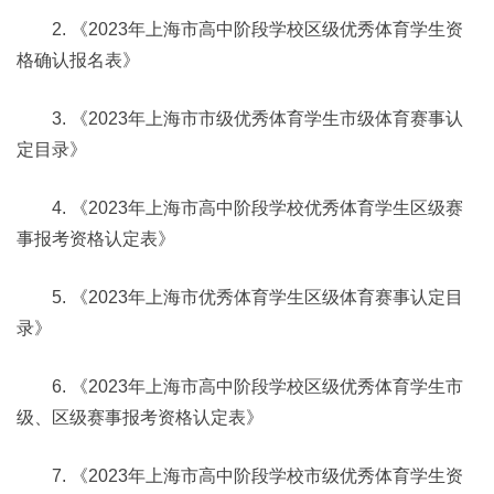
2. 《2023年上海市高中阶段学校区级优秀体育学生资
格确认报名表》
3. 《2023年上海市市级优秀体育学生市级体育赛事认
定目录》
4. 《2023年上海市高中阶段学校优秀体育学生区级赛
事报考资格认定表》
5. 《2023年上海市优秀体育学生区级体育赛事认定目
录》
6. 《2023年上海市高中阶段学校区级优秀体育学生市
级、区级赛事报考资格认定表》
7. 《2023年上海市高中阶段学校市级优秀体育学生资