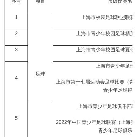
序号
项目
市级比赛名
1
上海市校园足球联盟联赛
2
上海市青少年校园足球精英
3
上海市青少年校园足球夏令
上海市青少年足球
足球
4
上海市第十七届运动会足球比赛（青少
青少年足球锦
上海市青少年足球俱乐部联赛
5
2022年中国青少年足球联赛（上海
青少年足球俱乐