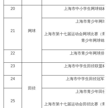
20
上海市中小学生网球锦标
上海市青少年网球
21
网球
上海市第十七届运动会网球比赛（青少
青少年网球锦
22
上海市青少年网球排
23
上海市中学生田径联盟杯
24
上海市中学生田径冠军
田径
上海市青少年田径
25
上海市第十七届运动会田径比赛（青少