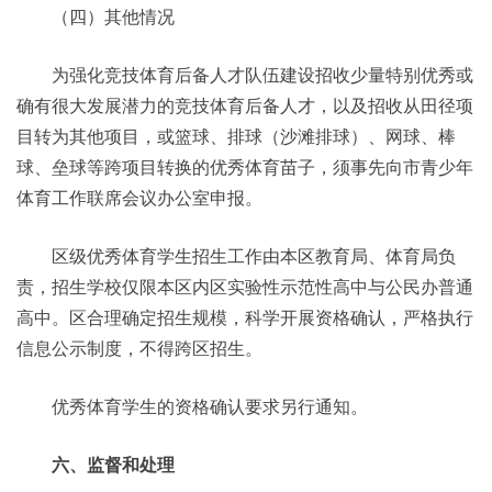
（四）其他情况
为强化竞技体育后备人才队伍建设招收少量特别优秀或
确有很大发展潜力的竞技体育后备人才，以及招收从田径项
目转为其他项目，或篮球、排球（沙滩排球）、网球、棒
球、垒球等跨项目转换的优秀体育苗子，须事先向市青少年
体育工作联席会议办公室申报。
区级优秀体育学生招生工作由本区教育局、体育局负
责，招生学校仅限本区内区实验性示范性高中与公民办普通
高中。区合理确定招生规模，科学开展资格确认，严格执行
信息公示制度，不得跨区招生。
优秀体育学生的资格确认要求另行通知。
六、监督和处理