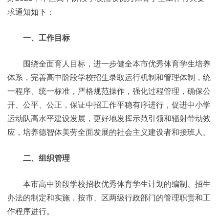
求通知如下：
一、工作目标
围绕全面育人目标，进一步健全本市优秀体育学生培养
体系，完善高中阶段学校招生录取运行机制和管理体制，统
一程序、统一标准，严格规范操作，强化过程管理，确保公
开、公平、公正，保证中招工作平稳有序进行，促进中小学
运动队高水平建设发展，更好地发挥示范引领和辐射带动效
应，培养德智体美劳全面发展的社会主义建设者和接班人。
二、组织管理
本市高中阶段学校招收优秀体育学生计划的编制、招生
办法的制定和实施，按市、区两级行政部门的管理职责和工
作程序进行。