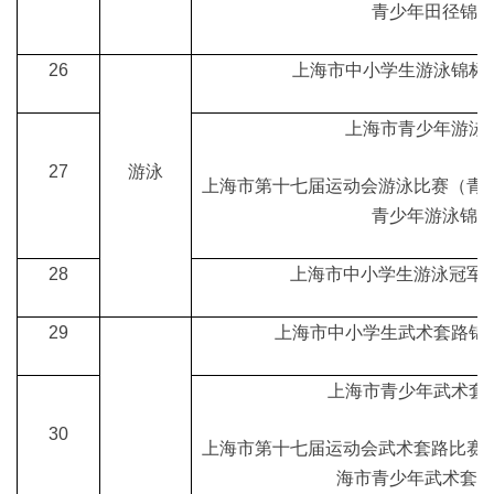
青少年田径锦
26
上海市中小学生游泳锦标
上海市青少年游泳
27
游泳
上海市第十七届运动会游泳比赛（青少
青少年游泳锦
28
上海市中小学生游泳冠军赛
29
上海市中小学生武术套路锦
上海市青少年武术套
30
上海市第十七届运动会武术套路比赛（
海市青少年武术套