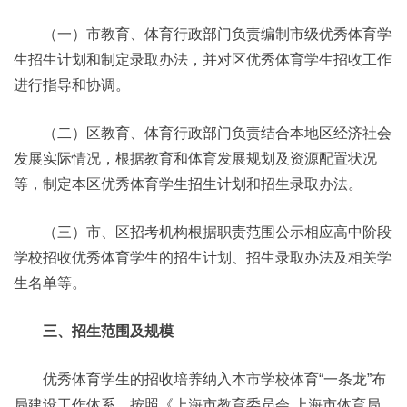
（一）市教育、体育行政部门负责编制市级优秀体育学
生招生计划和制定录取办法，并对区优秀体育学生招收工作
进行指导和协调。
（二）区教育、体育行政部门负责结合本地区经济社会
发展实际情况，根据教育和体育发展规划及资源配置状况
等，制定本区优秀体育学生招生计划和招生录取办法。
（三）市、区招考机构根据职责范围公示相应高中阶段
学校招收优秀体育学生的招生计划、招生录取办法及相关学
生名单等。
三、招生范围及规模
优秀体育学生的招收培养纳入本市学校体育“一条龙”布
局建设工作体系。按照《上海市教育委员会 上海市体育局