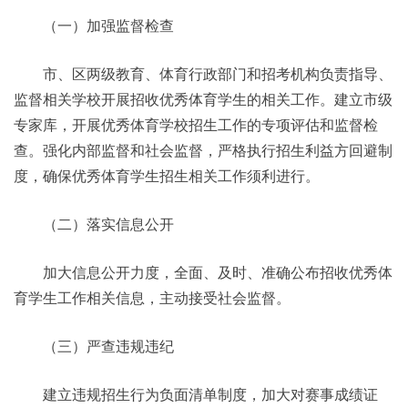
（一）加强监督检查
市、区两级教育、体育行政部门和招考机构负责指导、
监督相关学校开展招收优秀体育学生的相关工作。建立市级
专家库，开展优秀体育学校招生工作的专项评估和监督检
查。强化内部监督和社会监督，严格执行招生利益方回避制
度，确保优秀体育学生招生相关工作须利进行。
（二）落实信息公开
加大信息公开力度，全面、及时、准确公布招收优秀体
育学生工作相关信息，主动接受社会监督。
（三）严查违规违纪
建立违规招生行为负面清单制度，加大对赛事成绩证