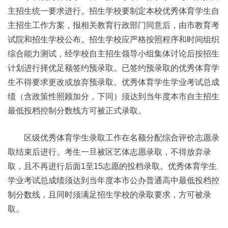
主招生统一要求进行。招生学校要制定本校优秀体育学生自
主招生工作方案，报相关教育行政部门同意后，由市教育考
试院和招生学校公布。招生学校应严格按照程序和时间组织
综合能力测试，经学校自主招生领导小组集体讨论后按招生
计划进行择优足额签约预录取。已签约预录取的优秀体育学
生不得要求更改或放弃预录取。优秀体育学生学业考试总成
绩（含政策性照顾加分，下同）须达到当年度本市自主招生
最低投档控制分数线方可被正式录取。
区级优秀体育学生录取工作在名额分配综合评价志愿录
取结束后进行。考生一旦被区艺体志愿录取，不得放弃录
取，且不再进行后面1至15志愿的投档录取。优秀体育学生
学业考试总成绩须达到当年度本市公办普通高中最低投档控
制分数线，且同时须满足招生学校的录取要求，方可被录
取。