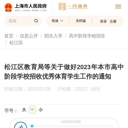
简体
关怀版
登录
注册
首页
信息公开
招生入学
高中阶段学校招生
松江区
松江区教育局等关于做好2023年本市高中
阶段学校招收优秀体育学生工作的通知
印发日期：2023-03-28
沪松教〔2023〕16号
大
中
小
字号：