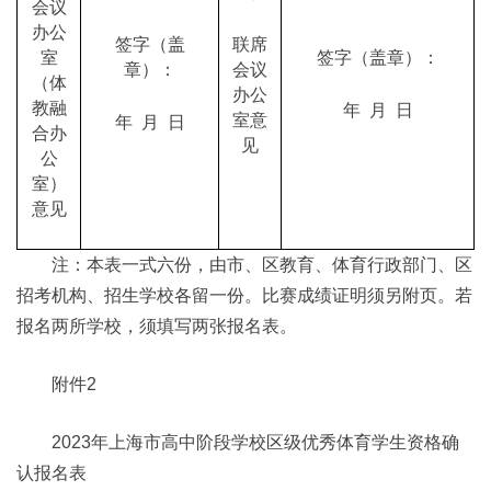
会议
办公
签字（盖
联席
室
签字（盖章）：
章）：
会议
（体
办公
教融
年 月 日
室意
年 月 日
合办
见
公
室）
意见
注：本表一式六份，由市、区教育、体育行政部门、区
招考机构、招生学校各留一份。比赛成绩证明须另附页。若
报名两所学校，须填写两张报名表。
附件2
2023年上海市高中阶段学校区级优秀体育学生资格确
认报名表