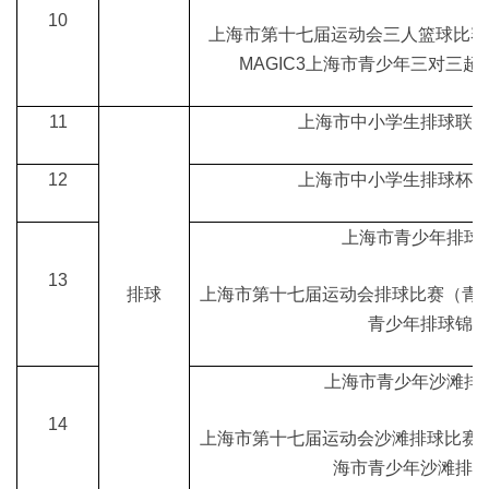
10
上海市第十七届运动会三人篮球比赛（
MAGIC3上海市青少年三对三
11
上海市中小学生排球联
12
上海市中小学生排球杯
上海市青少年排球
13
排球
上海市第十七届运动会排球比赛（青少
青少年排球锦
上海市青少年沙滩排
14
上海市第十七届运动会沙滩排球比赛（
海市青少年沙滩排