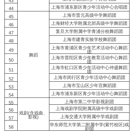
43
上海市浦东新区青少年活动中心合唱团
44
上海市晋元高级中学舞蹈团
45
上海财经大学附属北郊高级中学舞蹈团
46
复旦大学附属中学青浦分校舞蹈团
47
上海市建青实验学校舞蹈团
48
上海市黄浦区青少年艺术活动中心舞蹈
49
团
舞蹈
上海市普陀区青少年教育活动中心舞蹈
50
团
上海市虹口区青少年活动中心仲盛舞蹈
51
团
上海市闵行区青少年活动中心舞蹈团
52
上海市宝山区少年宫舞蹈团
53
上海市浦东新区青少年活动中心舞蹈团
54
上海市第二中学影视剧团
55
上海戏剧学院附属高级中学戏剧团
56
戏剧(含戏曲、
上海交通大学附属中学戏剧团
影视)
57
华东师范大学第二附属中学(紫竹校区)戏
58
剧团