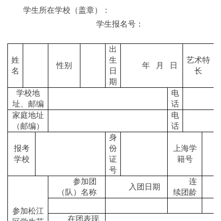
学生所在学校（盖章）：
学生报名号：
出
姓
生
艺术特
性别
年 月 日
名
日
长
期
学校地
电
址、邮编
话
家庭地址
电
（邮编）
话
身
报考
份
上海学
学校
证
籍号
号
参加团
连
入团日期
（队）名称
续团龄
参加松江
在团表现