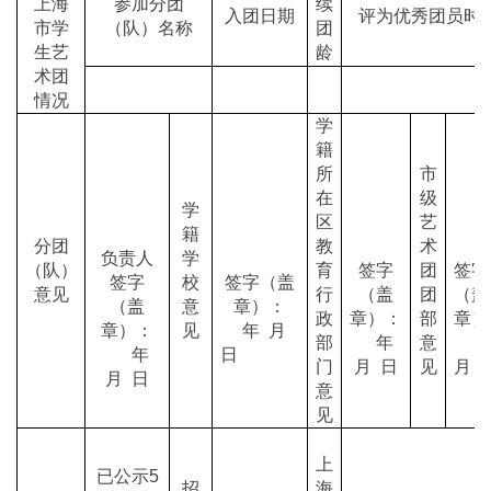
上海
参加分团
续
入团日期
评为优秀团员时
市学
（队）名称
团
生艺
龄
术团
情况
学
籍
所
市
在
级
学
区
艺
籍
分团
教
术
负责人
学
（队）
育
签字
团
签字
签字
校
签字（盖
意见
行
（盖
团
（盖
（盖
意
章）：
政
章）：
部
章）
章）：
见
年 月
部
年
意
年
日
门
月 日
见
月 
月 日
意
见
上
已公示5
招
海