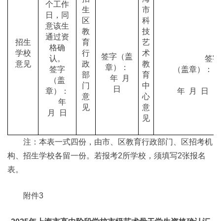
个工作
生
市
日，同
区
科
意该生
教
技
通过资
招生
育
艺
格确
学校
行
术
签字（盖
认。
签字
意见
政
教
章）：
签字
（盖章）：
部
育
年 月
（盖
门
中
日
章）：
年 月 日
意
心
年
见
意
月 日
见
注：本表一式四份，由市、区教育行政部门、区招考机
构、招生学校各留一份。若报考2所学校，须填写2张报名
表。
附件3