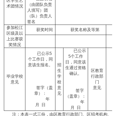
区学生艺
（由团队负责
术团情况
人填写）团
（队）负责人
签名
参加松江
获奖时间
获奖名称及等第
区级及以
上比赛获
奖情况
已公示
已公示5
5个工作
个工作日，同
日，同意该
意该生报名。
招
生通过资格
生
区教育
确认。
毕业学校
学
行政部
意见
校
门
签字（盖
意
意见
签字
章）：
见
（盖章）：
年
年
月 日
月 日
注：本表一式三份，由区教育行政部门、区招考机构、