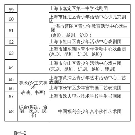
上海市嘉定区第一中学戏剧团
59
上海市徐汇区青少年活动中心少儿京剧
60
团
上海市普陀区青少年教育活动中心戏曲
团
61
(京剧、越剧、沪剧 )
上海市虹口区青少年活动中心戏剧团
62
上海市浦东新区青少年活动中心戏曲团
63
(京剧、昆剧、沪剧、越剧)
上海市金山区青少年活动中心戏曲团
64
(京剧、昆剧、沪剧、越剧、锡剧)
上海市黄浦区青少年艺术活动中心工艺
65
表演团
美术(含工艺美
术
上海市长宁区少年宫书画工艺表演团
66
表演、书画)
上海市逸夫职业技术学校学生书画团
67
综合(舞蹈、合
唱、戏剧、民
中国福利会少年宫小伙伴艺术团
68
乐)
附件2