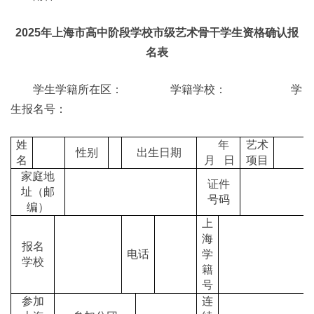
2025年上海市高中阶段学校市级艺术骨干学生资格确认报
名表
学生学籍所在区： 学籍学校： 学
生报名号：
姓
年
艺术
性别
出生日期
名
月 日
项目
家庭地
证件
址（邮
号码
编）
上
海
报名
电话
学
学校
籍
号
参加
连