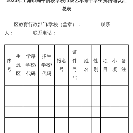
2025年上海市高中阶段学校市级艺术骨干学生资格确认汇
总表
区教育行政部门/学校（盖章）： 联系
人： 联系电话：
证
生
学籍
招生
序
报名
件
姓
性
项
小
备
源
学校/
学校/
号
号
号
名
别
目
项
注
区
代码
代码
码