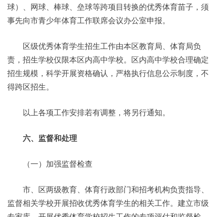
球）、网球、棒球、垒球等跨项目转换的优秀体育苗子，须
事先向市青少年体育工作联席会议办公室申报。
区级优秀体育学生招生工作由本区教育局、体育局负
责，招生学校仅限本区内高中学校。区内高中学校合理确定
招生规模，科学开展资格确认，严格执行信息公示制度，不
得跨区招生。
以上各项工作安排若有调整，将另行通知。
六、监督和处理
（一）加强监督检查
市、区两级教育、体育行政部门和招考机构负责指导、
监督相关学校开展招收优秀体育学生的相关工作。建立市级
专家库，开展优秀体育学校招生工作的专项评估和监督检