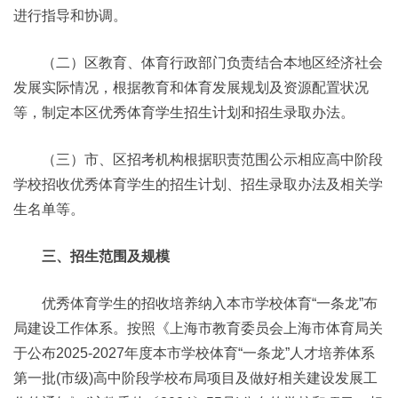
进行指导和协调。
（二）区教育、体育行政部门负责结合本地区经济社会
发展实际情况，根据教育和体育发展规划及资源配置状况
等，制定本区优秀体育学生招生计划和招生录取办法。
（三）市、区招考机构根据职责范围公示相应高中阶段
学校招收优秀体育学生的招生计划、招生录取办法及相关学
生名单等。
三、招生范围及规模
优秀体育学生的招收培养纳入本市学校体育“一条龙”布
局建设工作体系。按照《上海市教育委员会上海市体育局关
于公布2025-2027年度本市学校体育“一条龙”人才培养体系
第一批(市级)高中阶段学校布局项目及做好相关建设发展工