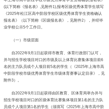
(以下简称《报名表》,见附件1),报考区级优秀体育学生填写
《2025年松江区高中阶段学校区级优秀体育学生资格确认
报名表》（以下简称《区级报名表》，见附件2），并经毕
业学校公示5个工作日。
（一）市级层面
自2022年9月1日起获得市教育、体育行政部门认可，
并与招生学校项目对口的市级及以上体育比赛集体项目前6
名的主力队员或个人项目前5名的学生（《2025年上海市高
中阶段学校市级优秀体育学生市级体育赛事认定目录》，见
附件3）。
自2022年9月1日起获得由区教育、区体育局举办并与
招生学校项目对口的区级体育比赛集体项目第1名的主力队
员或个人项目第1名的学生（须填写《2025年上海市高中阶