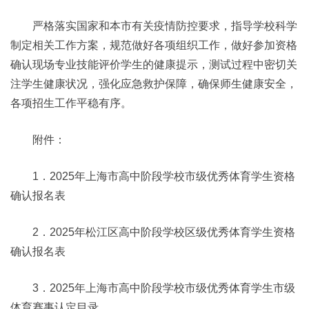
严格落实国家和本市有关疫情防控要求，指导学校科学
制定相关工作方案，规范做好各项组织工作，做好参加资格
确认现场专业技能评价学生的健康提示，测试过程中密切关
注学生健康状况，强化应急救护保障，确保师生健康安全，
各项招生工作平稳有序。
附件：
1．2025年上海市高中阶段学校市级优秀体育学生资格
确认报名表
2．2025年松江区高中阶段学校区级优秀体育学生资格
确认报名表
3．2025年上海市高中阶段学校市级优秀体育学生市级
体育赛事认定目录