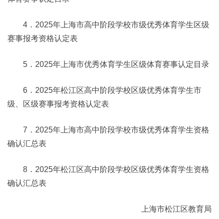
4．2025年上海市高中阶段学校市级优秀体育学生区级
赛事报考资格认定表
5．2025年上海市优秀体育学生区级体育赛事认定目录
6．2025年松江区高中阶段学校区级优秀体育学生市
级、区级赛事报考资格认定表
7．2025年上海市高中阶段学校市级优秀体育学生资格
确认汇总表
8．2025年松江区高中阶段学校区级优秀体育学生资格
确认汇总表
上海市松江区教育局