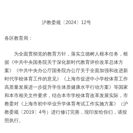
沪教委规〔2024〕12号
各区教育局：
为全面贯彻党的教育方针，落实立德树人根本任务，根
据《中共中央国务院关于深化新时代教育评价改革总体方
案》《中共中央办公厅国务院办公厅关于全面加强和改进新
时代学校体育工作的意见》《上海市促进中小学校体育工作
高质量发展进一步提升学生体质健康水平行动方案》等国家
和本市相关文件要求，结合本市学校体育改革发展实际，市
教委对《上海市初中毕业升学体育考试工作实施方案》（沪
教委规〔2019〕4号）进行修订完善，现印发给你们，请按
照执行。