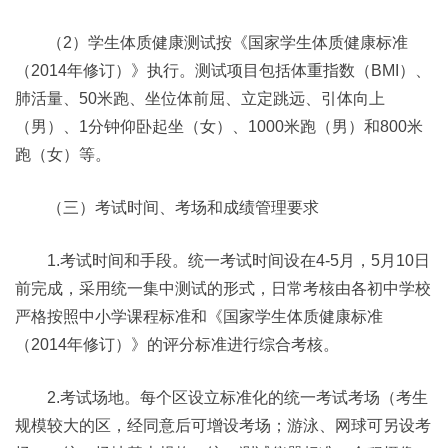
（2）学生体质健康测试按《国家学生体质健康标准
（2014年修订）》执行。测试项目包括体重指数（BMI）、
肺活量、50米跑、坐位体前屈、立定跳远、引体向上
（男）、1分钟仰卧起坐（女）、1000米跑（男）和800米
跑（女）等。
（三）考试时间、考场和成绩管理要求
1.考试时间和手段。统一考试时间设在4-5月，5月10日
前完成，采用统一集中测试的形式，日常考核由各初中学校
严格按照中小学课程标准和《国家学生体质健康标准
（2014年修订）》的评分标准进行综合考核。
2.考试场地。每个区设立标准化的统一考试考场（考生
规模较大的区，经同意后可增设考场；游泳、网球可另设考