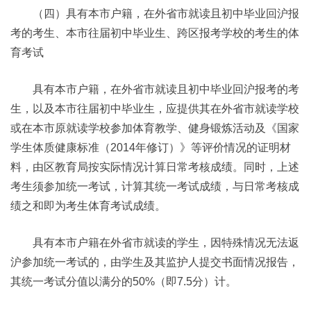
（四）具有本市户籍，在外省市就读且初中毕业回沪报
考的考生、本市往届初中毕业生、跨区报考学校的考生的体
育考试
具有本市户籍，在外省市就读且初中毕业回沪报考的考
生，以及本市往届初中毕业生，应提供其在外省市就读学校
或在本市原就读学校参加体育教学、健身锻炼活动及《国家
学生体质健康标准（2014年修订）》等评价情况的证明材
料，由区教育局按实际情况计算日常考核成绩。同时，上述
考生须参加统一考试，计算其统一考试成绩，与日常考核成
绩之和即为考生体育考试成绩。
具有本市户籍在外省市就读的学生，因特殊情况无法返
沪参加统一考试的，由学生及其监护人提交书面情况报告，
其统一考试分值以满分的50%（即7.5分）计。