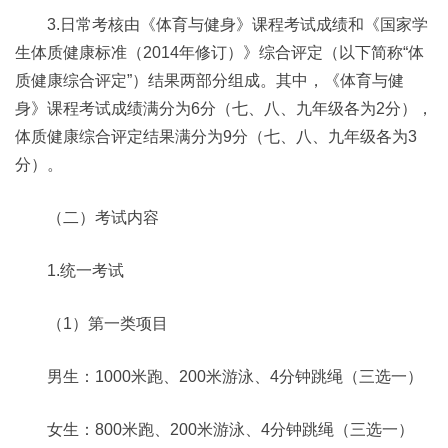
3.日常考核由《体育与健身》课程考试成绩和《国家学
生体质健康标准（2014年修订）》综合评定（以下简称“体
质健康综合评定”）结果两部分组成。其中，《体育与健
身》课程考试成绩满分为6分（七、八、九年级各为2分），
体质健康综合评定结果满分为9分（七、八、九年级各为3
分）。
（二）考试内容
1.统一考试
（1）第一类项目
男生：1000米跑、200米游泳、4分钟跳绳（三选一）
女生：800米跑、200米游泳、4分钟跳绳（三选一）