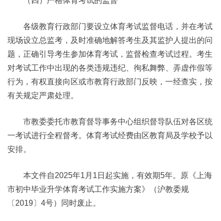
（四）严格体育考试的监督
各级教育行政部门要设立体育考试监督电话，并在考试
现场设立总监考，及时准确地解答考生及其监护人提出的问
题，正确引导考生参加体育考试，监督检查考试过程。考生
对考试工作中出现的各类违规违纪、徇私舞弊、弄虚作假等
行为，有权直接向区或市教育行政部门反映，一经查实，按
有关规定严肃处理。
市教委委托市教育督导事务中心组织督导队伍对各区统
一考试进行全程督考。体育考试经费由区教育局及学校予以
安排。
本文件自2025年1月1日起实施，有效期5年。原《上海
市初中毕业升学体育考试工作实施方案》（沪教委规
〔2019〕4号）同时废止。