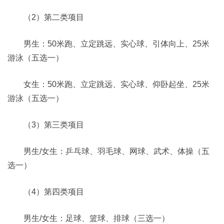
（2）第二类项目
男生：50米跑、立定跳远、实心球、引体向上、25米
游泳（五选一）
女生：50米跑、立定跳远、实心球、仰卧起坐、25米
游泳（五选一）
（3）第三类项目
男生/女生：乒乓球、羽毛球、网球、武术、体操（五
选一）
（4）第四类项目
男生/女生：足球、篮球、排球（三选一）