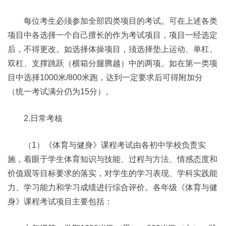
每位考生必须参加全部四类项目的考试。可在上述各类
项目中各选择一个自己擅长的作为考试项目，项目一经选定
后，不得更改。如选择体操项目，须选择垫上运动、单杠、
双杠、支撑跳跃（横箱分腿腾越）中的两项。如在第一类项
目中选择1000米/800米跑，达到一定要求后可得附加分
（统一考试满分仍为15分）。
2.日常考核
（1）《体育与健身》课程考试由各初中学校负责实
施，着眼于学生体育知识与技能、过程与方法、情感态度和
价值观等目标要求的落实，对学生的学习表现、学科实践能
力、学习能力和学习成绩进行综合评价。各年级《体育与健
身》课程考试项目主要包括：