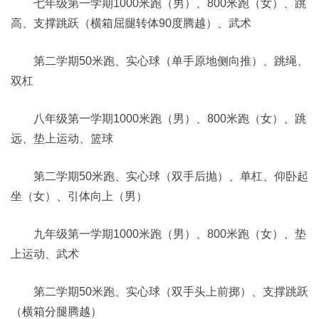
七年级第一学期1000米跑（男）、800米跑（女）、跳
高、支撑跳跃（横箱屈腿转体90度腾越）、武术
第二学期50米跑、实心球（单手原地侧向推）、跳绳、
双杠
八年级第一学期1000米跑（男）、800米跑（女）、跳
远、垫上运动、篮球
第二学期50米跑、实心球（双手后抛）、单杠、仰卧起
坐（女）、引体向上（男）
九年级第一学期1000米跑（男）、800米跑（女）、垫
上运动、武术
第二学期50米跑、实心球（双手头上前掷）、支撑跳跃
（横箱分腿腾越）