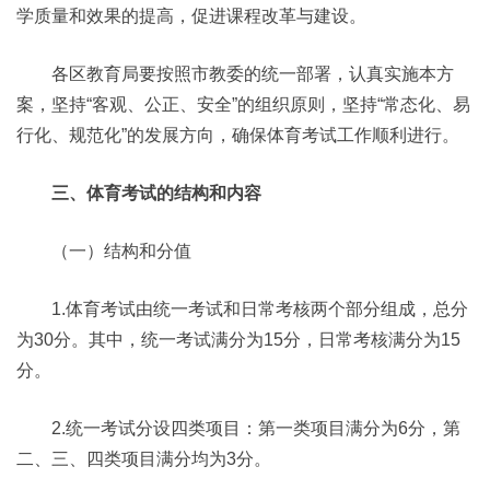
学质量和效果的提高，促进课程改革与建设。
各区教育局要按照市教委的统一部署，认真实施本方
案，坚持“客观、公正、安全”的组织原则，坚持“常态化、易
行化、规范化”的发展方向，确保体育考试工作顺利进行。
三、体育考试的结构和内容
（一）结构和分值
1.体育考试由统一考试和日常考核两个部分组成，总分
为30分。其中，统一考试满分为15分，日常考核满分为15
分。
2.统一考试分设四类项目：第一类项目满分为6分，第
二、三、四类项目满分均为3分。