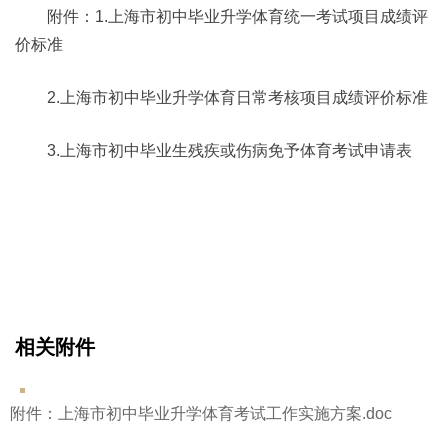
附件：1.上海市初中毕业升学体育统一考试项目成绩评
价标准
2.上海市初中毕业升学体育日常考核项目成绩评价标准
3.上海市初中毕业生残疾或伤病免予体育考试申请表
相关附件
附件：上海市初中毕业升学体育考试工作实施方案.doc