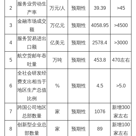
服务业劳动生
2
万元/人
预期性
39.39
>45
产率
金融市场成交
3
万亿元
预期性
4058.95
>4500
额
服务贸易进出
4
亿美元
预期性
2578.4
>3000
口额
航空货邮年吞
5
万吨
预期性
453.8
470左右
吐量
全社会研发经
费支出相当于
6
%
预期性
4.5
>5.0
地区生产总值
比例
跨国公司地区
新增300
7
家
预期性
1076
总部数量
家左右
创新型企业总
新增100
8
家
预期性
89
部数量
家左右