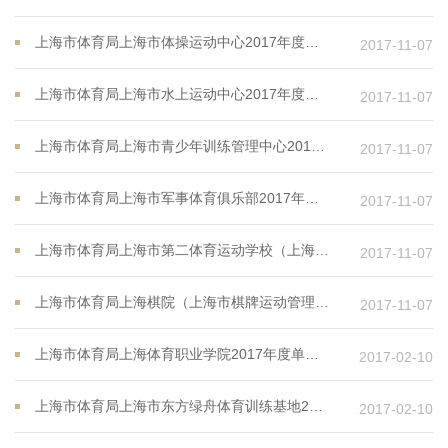
上海市体育局上海市体操运动中心2017年度单位预算
2017-11-07
上海市体育局上海市水上运动中心2017年度单位预算
2017-11-07
上海市体育局上海市青少年训练管理中心2017年度单位预算
2017-11-07
上海市体育局上海市军事体育俱乐部2017年度单位预算
2017-11-07
上海市体育局上海市第二体育运动学校（上海体育职业学院附属中学）2017年度单位预算
2017-11-07
上海市体育局上海棋院（上海市棋牌运动管理中心）2017年度单位预算
2017-11-07
上海市体育局上海体育职业学院2017年度单位预算
2017-02-10
上海市体育局上海市东方绿舟体育训练基地2017年度单位预算
2017-02-10