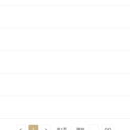
<
1
>
共1页
跳转
GO