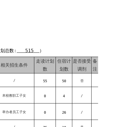
划总数:
515
）
走读计划
住宿计
是否接受
备
相关招生条件
数
划数
调剂
注
/
否
55
50
本校教职工子女
/
0
4
举办者员工子女
/
0
26