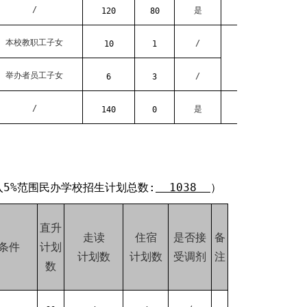
/
是
120
80
本校教职工子女
/
10
1
举办者员工子女
/
6
3
/
是
140
0
入5%范围民办学校招生计划总数:
1038
）
直升
走读
住宿
是否接
备
条件
计划
计划数
计划数
受调剂
注
数