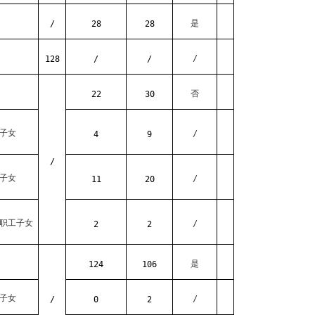
是
/
28
28
/
128
/
/
否
22
30
子女
/
4
9
/
子女
/
11
20
职工子女
/
2
2
是
124
106
子女
/
/
0
2