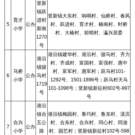
竖新
镇跃
竖新镇大东村、响哃村、仙桥村、春风
育才
进村
5
公办
村、跃进村、育才村、椿南村、时桥
小学
新南
村、大椿村、前哨村、瀛兴居委
1270
号
港沿镇建华村、港沿村、骏马村、齐力
港沿
村、齐成村、富国村、富强村、惠中
镇骏
马桥
村、富军村、惠军村；跃马村101-
6
公办
马村
小学
1292号、1501-1896号；跃马村天马
1719
101-1098号；竖新镇新征村602号-997
号
号
港沿
镇合
港沿镇梅园村、鲁玙村、鲁东村、漾滨
合兴
五公
村、合东村、合兴村、同心村、同滧
7
公办
小学
路
村、园艺村；竖新镇新征村102号-598