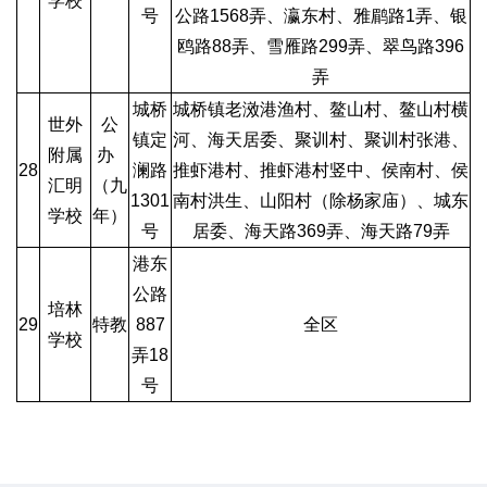
学校
号
公路1568弄、瀛东村、雅鹛路1弄、银
鸥路88弄、雪雁路299弄、翠鸟路396
弄
城桥
城桥镇老滧港渔村、鳌山村、鳌山村横
世外
公
镇定
河、海天居委、聚训村、聚训村张港、
附属
办
28
澜路
推虾港村、推虾港村竖中、侯南村、侯
汇明
（九
1301
南村洪生、山阳村（除杨家庙）、城东
学校
年）
号
居委、海天路369弄、海天路79弄
港东
公路
培林
29
特教
887
全区
学校
弄18
号