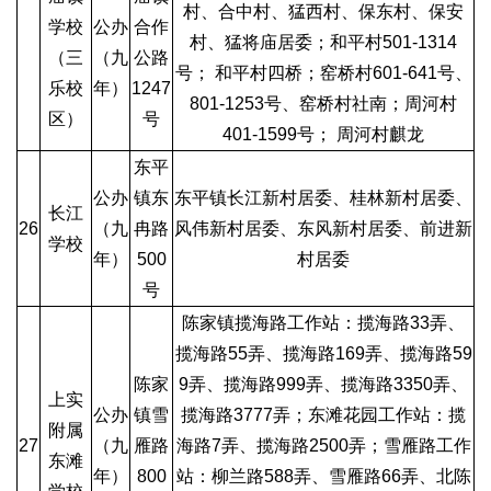
村、合中村、猛西村、保东村、保安
学校
公办
合作
村、猛将庙居委；和平村501-1314
（三
（九
公路
号； 和平村四桥；窑桥村601-641号、
乐校
年）
1247
801-1253号、窑桥村社南；周河村
区）
号
401-1599号； 周河村麒龙
东平
公办
镇东
东平镇长江新村居委、桂林新村居委、
长江
26
（九
冉路
风伟新村居委、东风新村居委、前进新
学校
年）
500
村居委
号
陈家镇揽海路工作站：揽海路33弄、
揽海路55弄、揽海路169弄、揽海路59
陈家
9弄、揽海路999弄、揽海路3350弄、
上实
公办
镇雪
揽海路3777弄；东滩花园工作站：揽
附属
27
（九
雁路
海路7弄、揽海路2500弄；雪雁路工作
东滩
年）
800
站：柳兰路588弄、雪雁路66弄、北陈