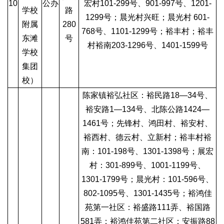
10
公办
宏村101-299号、901-997号、1201-
学校
路
1299号；晨光村兴旺；晨光村 601-
附属
280
768号、1101-1299号；裕丰村；裕丰
东滩
号
村裕南203-1296号、1401-1599号
学校
集团
校）
陈家镇裕弘社区：裕民路18—34号、
裕安路1—134号、北陈公路1424—
1461号；先锋村、鸿田村、裕安村、
裕西村、德云村、立新村；裕丰村裕
南：101-198号、1301-1398号；展宏
村：301-899号、1001-1199号、
1301-1799号；晨光村：101-596号、
802-1095号、1301-1435号；裕鸿佳
苑第一社区：裕盛路111弄、裕国路
581弄；裕鸿佳苑第二社区：安振路88