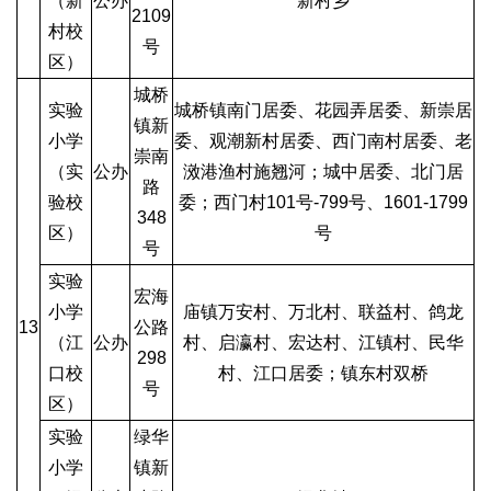
（新
公办
新村乡
2109
村校
号
区）
城桥
实验
城桥镇南门居委、花园弄居委、新崇居
镇新
小学
委、观潮新村居委、西门南村居委、老
崇南
（实
公办
滧港渔村施翘河；城中居委、北门居
路
验校
委；西门村101号-799号、1601-1799
348
区）
号
号
实验
宏海
小学
庙镇万安村、万北村、联益村、鸽龙
13
公路
（江
公办
村、启瀛村、宏达村、江镇村、民华
298
口校
村、江口居委；镇东村双桥
号
区）
实验
绿华
小学
镇新