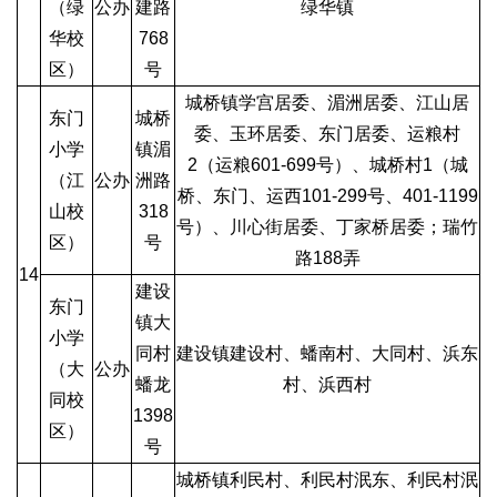
（绿
公办
建路
绿华镇
华校
768
区）
号
城桥镇学宫居委、湄洲居委、江山居
东门
城桥
委、玉环居委、东门居委、运粮村
小学
镇湄
2（运粮601-699号）、城桥村1（城
（江
公办
洲路
桥、东门、运西101-299号、401-1199
山校
318
号）、川心街居委、丁家桥居委；瑞竹
区）
号
路188弄
14
建设
东门
镇大
小学
同村
建设镇建设村、蟠南村、大同村、浜东
（大
公办
蟠龙
村、浜西村
同校
1398
区）
号
城桥镇利民村、利民村泯东、利民村泯