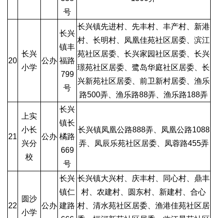
号
长兴镇先进村、先丰村、丰产村、新港
长兴
村、长明村、凤凰佳苑社区居委、滨江
镇丰
长兴
苑社区居委、长兴家园社区居委、长兴
20
公办
福路
小学
璟苑社区居委、鹭岛华庭社区居委、长
799
兴新苑社区居委、前卫新村居委、渔乐
号
路500弄、渔乐路88弄、渔乐路188弄
长兴
上实
镇长
小长
长兴镇凤凰公路888弄、凤凰公路1088
21
公办
橘路
兴分
弄、凤辰乐苑社区居委、凤蓉路455弄
669
校
号
长兴
长兴镇大兴村、庆丰村、同心村、鼎丰
镇仁
村、农建村、圆东村、新建村、合心
圆沙
22
公办
建路
村、清水苑社区居委、渔港佳苑社区居
小学