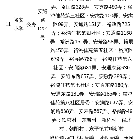
弄、裕国路328弄、安秀路480弄；裕
安通
鸿佳苑第三社区：安寓路100弄、安寓
裕安
路
11
公办
路99弄、安通路151弄、裕政路725
小学
1201
弄；裕鸿佳苑第四社区：安通路1168
号
弄、裕洲路151弄、安若路58弄、裕展
路450弄；裕鸿佳苑第五社区：裕展路
679弄、裕展路766弄；裕鸿佳苑第六
社区：安润路681弄、安通东路630
弄、安通东路657弄、安歌路399弄；
裕鸿佳苑第七社区：安通东路180弄、
安通东路181弄、安瑞路185弄；裕鸿
佳苑第八社区居委：安润路637弄、安
润路638弄、安寿路567弄、裕鹊路49
弄；铁塔村；东海村；新桥村；裕北
村；朝阳村；东平镇前哨新村
城桥镇西门北村居委、城西居委、永凤