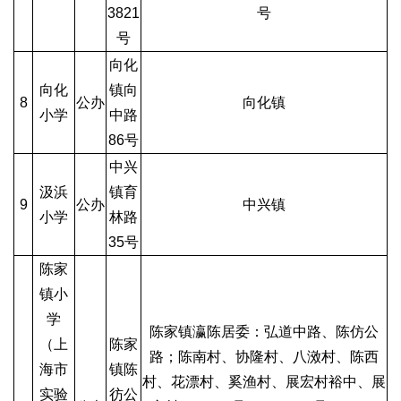
3821
号
号
向化
向化
镇向
8
公办
向化镇
小学
中路
86号
中兴
汲浜
镇育
9
公办
中兴镇
小学
林路
35号
陈家
镇小
学
陈家镇瀛陈居委：弘道中路、陈仿公
（上
陈家
路；陈南村、协隆村、八滧村、陈西
海市
镇陈
村、花漂村、奚渔村、展宏村裕中、展
实验
彷公