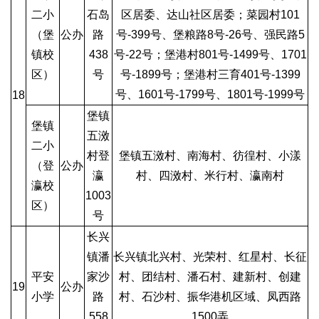
二小
石岛
区居委、达山社区居委；菜园村101
（堡
公办
路
号-399号、堡粮路8号-26号、强民路5
镇校
438
号-22号；堡港村801号-1499号、1701
区）
号
号-1899号；堡港村三育401号-1399
号、1601号-1799号、1801号-1999号
18
堡镇
堡镇
五滧
二小
村登
堡镇五滧村、南海村、彷徨村、小漾
（登
公办
瀛
村、四滧村、米行村、瀛南村
瀛校
1003
区）
号
长兴
镇潘
长兴镇北兴村、光荣村、红星村、长征
平安
家沙
村、团结村、潘石村、建新村、创建
19
公办
小学
路
村、石沙村、振华港机区域、凤西路
558
1500弄