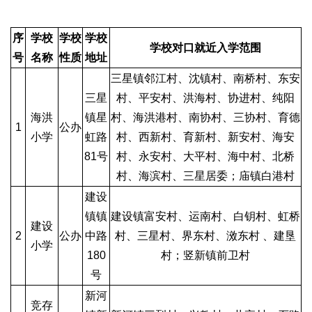
序
学校
学校
学校
学校对口就近入学范围
号
名称
性质
地址
三星镇邻江村、沈镇村、南桥村、东安
三星
村、平安村、洪海村、协进村、纯阳
海洪
镇星
村、海洪港村、南协村、三协村、育德
1
公办
小学
虹路
村、西新村、育新村、新安村、海安
81号
村、永安村、大平村、海中村、北桥
村、海滨村、三星居委；庙镇白港村
建设
镇镇
建设镇富安村、运南村、白钥村、虹桥
建设
2
公办
中路
村、三星村、界东村、滧东村 、建垦
小学
180
村；竖新镇前卫村
号
新河
竞存