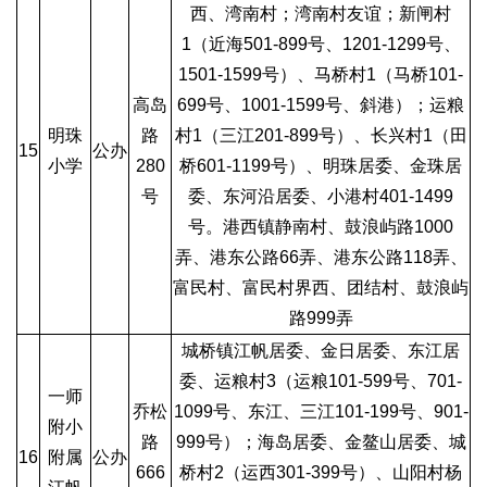
西、湾南村；湾南村友谊；新闸村
1（近海501-899号、1201-1299号、
1501-1599号）、马桥村1（马桥101-
高岛
699号、1001-1599号、斜港）；运粮
明珠
路
村1（三江201-899号）、长兴村1（田
15
公办
小学
280
桥601-1199号）、明珠居委、金珠居
号
委、东河沿居委、小港村401-1499
号。港西镇静南村、鼓浪屿路1000
弄、港东公路66弄、港东公路118弄、
富民村、富民村界西、团结村、鼓浪屿
路999弄
城桥镇江帆居委、金日居委、东江居
委、运粮村3（运粮101-599号、701-
一师
乔松
1099号、东江、三江101-199号、901-
附小
路
999号）；海岛居委、金鳌山居委、城
16
附属
公办
666
桥村2（运西301-399号）、山阳村杨