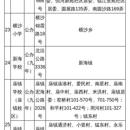
666
委、恒河新苑社区居委、临江景苑社区
号
居委、圆展路135弄、南圆沙路169弄
横沙
横沙
锦霞
23
公办
横沙乡
小学
路18
号
北沿
公办
新海
公路
24
（九
新海镇
学校
3336
年）
号
庙镇
庙镇
庙镇庙港村、爱民村、南星村、庙南
学校
公办
宏海
村、庙中村、庙西村、米洪村、庙镇居
（庙
（九
公路
委；窑桥村101-570号、701-750号；
镇校
年）
2026
和平村101-422号；周河村101-327
区）
号
号；镇东村
25
庙镇通济村、小竖村、猛东村、永乐
庙镇
庙镇