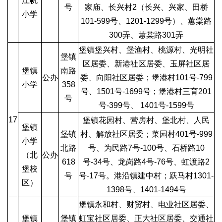
江帆
号
家庙、长兴村2（长兴、兴家、田桥
小学
101-599号、1201-1299号）、蕙棠路
300弄、蕙棠路301弄
堡镇堡兴村、堡渔村、桃源村、光明社
堡镇
区居委、新港社区居委、玉屏社区居
堡镇
南路
公办
委、向阳社区居委；堡港村101号-799
小学
358
号、1501号-1699号；堡港村三育201
号
号-399号、 1401号-1599号
17
堡镇花园村、营房村、堡北村、人民
堡镇
堡镇
村、解放社区居委；菜园村401号-999
小学
北路
号、为民路7号-100号、石桥路10
（北
公办
618
号-34号、龙岗路4号-76号、虹渡路2
堡校
号
号-17号。港沿镇建中村；跃马村1301-
区）
1398号、1401-1494号
堡镇永和村、财贸村、电业社区居委、
堡镇
堡镇
虹宝社区居委、正大社区居委、交通社