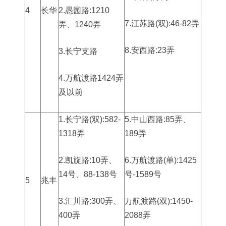
4
长华
2.愚园路:1210
7.江苏路(双):46-82弄
弄、1240弄
8.安西路:23弄
3.长宁支路
4.万航渡路1424弄
及以前
1.长宁路(双):582-
5.中山西路:85弄、
1318弄
189弄
2.凯旋路:10弄、
6.万航渡路(单):1425
14号、88-138号
号-1589号
5
兆丰
3.汇川路:300弄、
万航渡路(双):1450-
400弄
2088弄