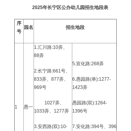
2025年长宁区公办幼儿园招生地段表
序
园名
招生地段
号
1.汇川路:10弄、
88弄
5.宣化路:268弄
2.长宁路:661号、
833弄、877弄、
6.愚园路(单):1277-
969号
1423弄
1027弄、
愚园路(双):1264-
1
愚一
1033弄、1277弄
1396号
3.安西路(双):10-
7.安化路:394号、396