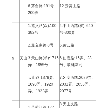
6.茅台路:191号、
12.云雾山路
200弄
1.遵义路(双):100-
4.中山西路(双): 640
382号
号-800弄
2.遵义南路:8号
5.紫云路
3.天山路(单):1715
6.仙霞路:15弄、28
9
天山
弄—1855号
号、联建新村
天山路:1878弄、
7.延安西路:2029弄、
1890弄、1920
2031弄、2055弄、
弄、1922弄
2077号
8.天山支路
1.芙蓉江路:177