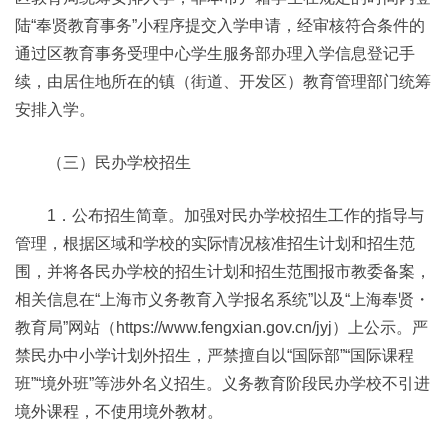
陆“奉贤教育事务”小程序提交入学申请，经审核符合条件的
通过区教育事务受理中心学生服务部办理入学信息登记手
续，由居住地所在的镇（街道、开发区）教育管理部门统筹
安排入学。
（三）民办学校招生
1．公布招生简章。加强对民办学校招生工作的指导与
管理，根据区域和学校的实际情况核准招生计划和招生范
围，并将各民办学校的招生计划和招生范围报市教委备案，
相关信息在“上海市义务教育入学报名系统”以及“上海奉贤・
教育局”网站（https://www.fengxian.gov.cn/jyj）上公示。严
禁民办中小学计划外招生，严禁擅自以“国际部”“国际课程
班”“境外班”等涉外名义招生。义务教育阶段民办学校不引进
境外课程，不使用境外教材。