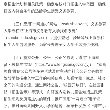
定招生计划和相关政策，确定各校对口招生入学范围，确保
辖区内符合条件的适龄学生接受义务教育。
（三）应用“一网通办”网站（zwdt.sh.gov.cn）义务教育
入学专栏或“上海市义务教育入学报名系统”
（shrxbm.edu.sh.gov.cn），提供登记、验证等线上服务和
招生入学咨询服务，为家长办理子女入学手续提供便利。
（四）坚持公开、公平、公正的原则，通过“上海奉
贤・教育局”网站（https://www.fengxian.gov.cn/jyj）、“奉贤
教育”微信公众号等多种形式及时主动向社会公开义务教育
阶段学校招生入学工作的相关信息，加强学校、家庭、社会
之间的沟通交流。通过网站公告、“校园开放日”、在社区张
贴《招生告示》等形式，向辖区内适龄儿童告知招生政策、
招生细则及所需提供的证件，推广应用“一网通办”电子证
照。按时向幼儿园升入小学的适龄儿童家长发放《上海市小