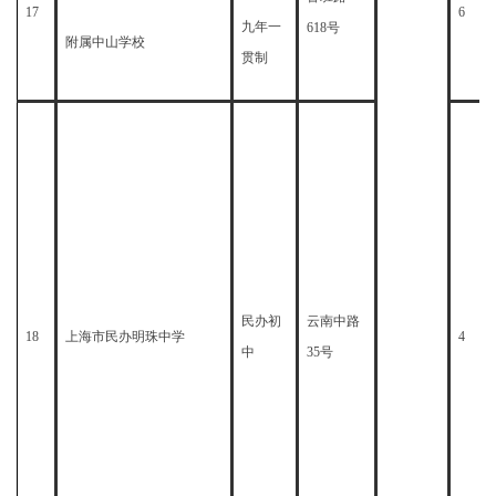
1
7
6
九年一
618号
附属中山学校
贯制
民办初
云南中路
1
8
上海市民办明珠中学
4
中
35号