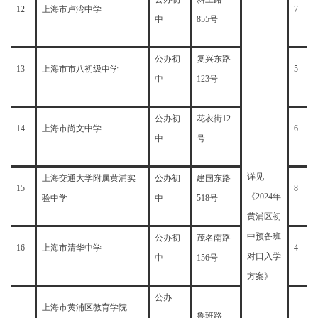
12
上海市卢湾中学
7
中
855号
公办初
复兴东路
13
上海市市八初级中学
5
中
123号
公办初
花衣街12
14
上海市尚文中学
6
中
号
详见
上海
交通大学附属黄浦实
公办初
建国东路
15
8
《2024年
验中学
中
518号
黄浦区初
中预备班
公办初
茂名南路
16
上海市清华中学
4
对口入学
中
156号
方案》
公办
上海市黄浦区教育学院
鲁班路