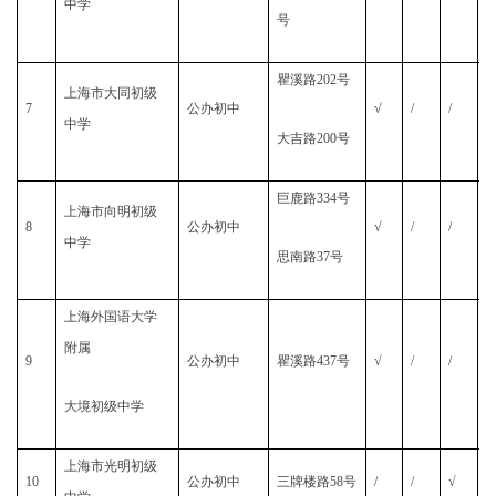
中学
号
瞿溪路202号
上海市大同初级
7
公办初中
√
/
/
中学
大吉路200号
巨鹿路334号
上海市向明初级
8
公办初中
√
/
/
中学
思南路37号
上海外国语大学
附属
9
公办初中
瞿溪路437号
√
/
/
大境初级中学
上海市光明初级
10
公办初中
三牌楼路58号
/
/
√