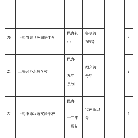
民办初
鲁班路
2
0
上海市震旦外国语中学
3
中
369号
民办
绍兴路5
2
1
上海民办永昌学校
2
九年一
号甲
贯制
民办
汝南街53
2
2
上海康德双语实验学校
4
十二年
号
一贯制