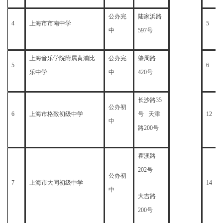
公办完
陆家浜路
4
上海市市南中学
5
中
597号
上海音乐学院附属黄浦比
公办完
肇周路
5
6
乐中学
中
420号
长沙路35
公办初
6
上海市格致初级中学
号 天津
12
中
路200号
瞿溪路
202号
公办初
7
上海市大同初级中学
1
4
中
大吉路
200号