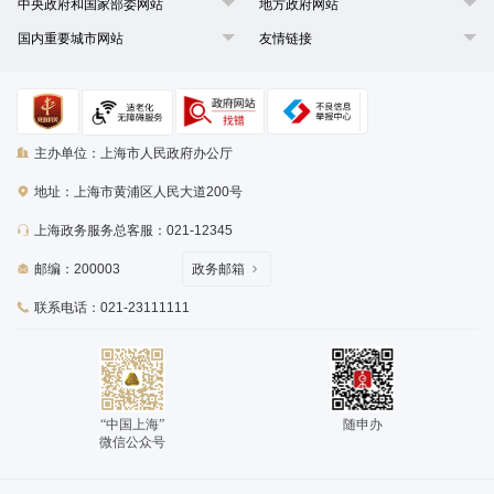
中央政府和国家部委网站
地方政府网站
国内重要城市网站
友情链接
主办单位：上海市人民政府办公厅
地址：上海市黄浦区人民大道200号
上海政务服务总客服：021-12345
邮编：200003
政务邮箱
联系电话：021-23111111
“中国上海”
随申办
微信公众号